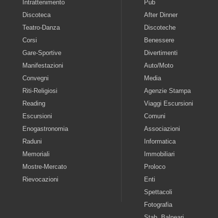
Intrattenimento
Pub
Discoteca
After Dinner
Teatro-Danza
Discoteche
Corsi
Benessere
Gare-Sportive
Divertimenti
Manifestazioni
Auto/Moto
Convegni
Media
Riti-Religiosi
Agenzie Stampa
Reading
Viaggi Escursioni
Escursioni
Comuni
Enogastronomia
Associazioni
Raduni
Informatica
Memoriali
Immobiliari
Mostre-Mercato
Proloco
Rievocazioni
Enti
Spettacoli
Fotografia
Stab. Balneari