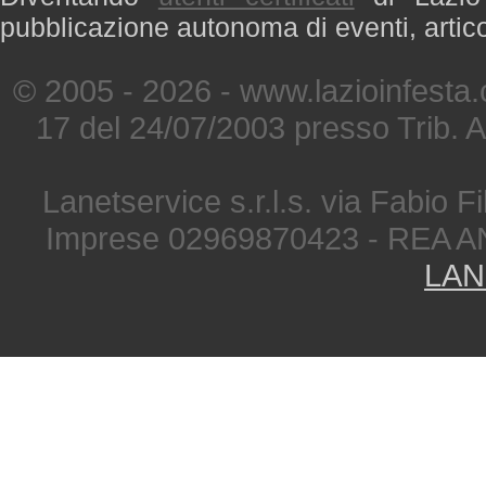
pubblicazione autonoma di eventi, artic
© 2005 - 2026 - www.lazioinfesta
17 del 24/07/2003 presso Trib. 
Lanetservice s.r.l.s. via Fabio Fi
Imprese 02969870423 - REA A
LAN