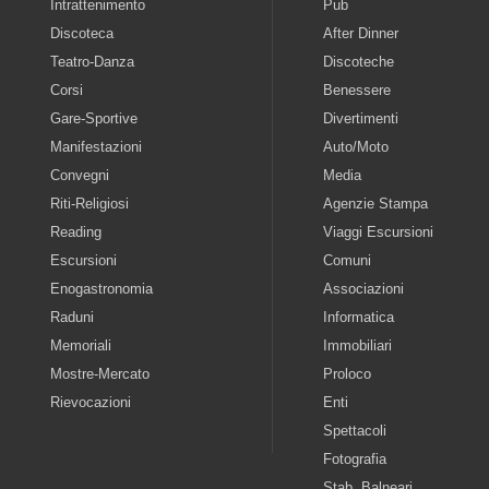
Intrattenimento
Pub
Discoteca
After Dinner
Teatro-Danza
Discoteche
Corsi
Benessere
Gare-Sportive
Divertimenti
Manifestazioni
Auto/Moto
Convegni
Media
Riti-Religiosi
Agenzie Stampa
Reading
Viaggi Escursioni
Escursioni
Comuni
Enogastronomia
Associazioni
Raduni
Informatica
Memoriali
Immobiliari
Mostre-Mercato
Proloco
Rievocazioni
Enti
Spettacoli
Fotografia
Stab. Balneari