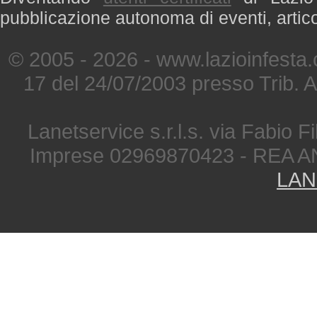
pubblicazione autonoma di eventi, artic
© 2005 - 2026 - www.lazioinfesta
17 del 24/07/2003 presso Trib. 
Lanetservice s.r.l.s. via Fabio Fi
Imprese 02969870423 - REA A
LAN