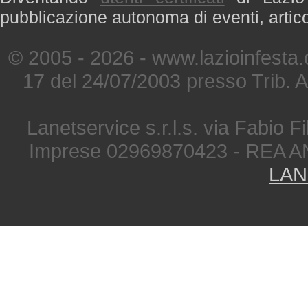
pubblicazione autonoma di eventi, artic
© 2005 - 2026 - www.lazioinfesta
17 del 24/07/2003 presso Trib. 
Lanetservice s.r.l.s. via Fabio Fi
Imprese 02969870423 - REA A
LAN