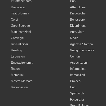
Intrattenimento
Pub
Discoteca
After Dinner
Teatro-Danza
Discoteche
Corsi
Benessere
Gare-Sportive
Divertimenti
Manifestazioni
Auto/Moto
Convegni
Media
Riti-Religiosi
Agenzie Stampa
Reading
Viaggi Escursioni
Escursioni
Comuni
Enogastronomia
Associazioni
Raduni
Informatica
Memoriali
Immobiliari
Mostre-Mercato
Proloco
Rievocazioni
Enti
Spettacoli
Fotografia
Stab. Balneari