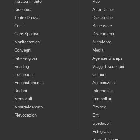
Intrattenimento
Pub
Discoteca
After Dinner
Teatro-Danza
Discoteche
Corsi
Benessere
Gare-Sportive
Divertimenti
Manifestazioni
Auto/Moto
Convegni
Media
Riti-Religiosi
Agenzie Stampa
Reading
Viaggi Escursioni
Escursioni
Comuni
Enogastronomia
Associazioni
Raduni
Informatica
Memoriali
Immobiliari
Mostre-Mercato
Proloco
Rievocazioni
Enti
Spettacoli
Fotografia
Stab. Balneari