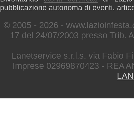
pubblicazione autonoma di eventi, artic
© 2005 - 2026 - www.lazioinfesta
17 del 24/07/2003 presso Trib. 
Lanetservice s.r.l.s. via Fabio Fi
Imprese 02969870423 - REA A
LAN