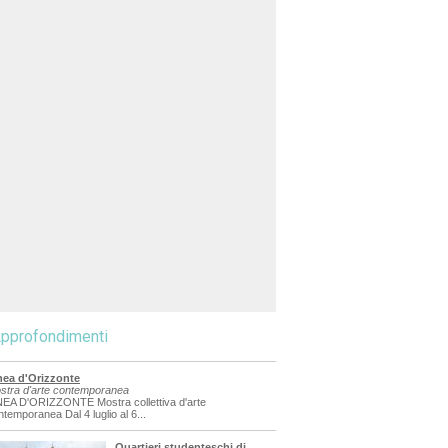
pprofondimenti
nea d'Orizzonte
stra d'arte contemporanea
NEA D'ORIZZONTE Mostra collettiva d'arte
ntemporanea Dal 4 luglio al 6...
Quartieri studenteschi di