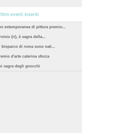
ltimi eventi inseriti
xv estemporanea di pittura premio...
vinio (ri), è sagra della...
l bioparco di roma sono nati...
remio d'arte caterina sforza
xi sagra degli gnocchi