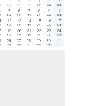
8
29
30
31
1
2
3
n
mar
mer
gio
ven
sab
dom
4
5
6
7
8
9
10
n
mar
mer
gio
ven
sab
dom
1
12
13
14
15
16
17
n
mar
mer
gio
ven
sab
dom
8
19
20
21
22
23
24
n
mar
mer
gio
ven
sab
dom
5
26
27
28
29
30
1
n
mar
mer
gio
ven
sab
dom