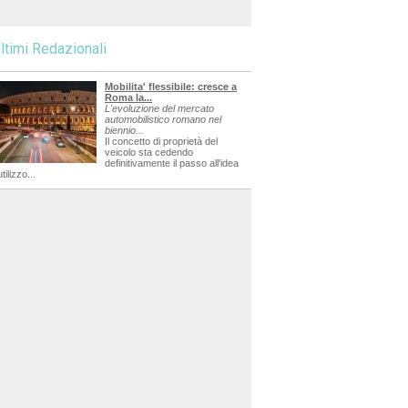
ltimi Redazionali
Mobilita' flessibile: cresce a
Roma la...
L'evoluzione del mercato
automobilistico romano nel
biennio...
Il concetto di proprietà del
veicolo sta cedendo
definitivamente il passo all'idea
utilizzo...