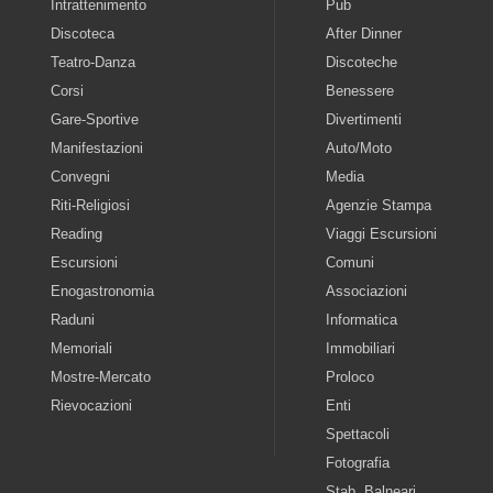
Intrattenimento
Pub
Discoteca
After Dinner
Teatro-Danza
Discoteche
Corsi
Benessere
Gare-Sportive
Divertimenti
Manifestazioni
Auto/Moto
Convegni
Media
Riti-Religiosi
Agenzie Stampa
Reading
Viaggi Escursioni
Escursioni
Comuni
Enogastronomia
Associazioni
Raduni
Informatica
Memoriali
Immobiliari
Mostre-Mercato
Proloco
Rievocazioni
Enti
Spettacoli
Fotografia
Stab. Balneari