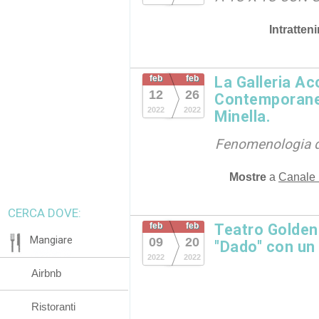
Intratten
feb
feb
La Galleria A
12
26
Contemporane
2022
2022
Minella.
Fenomenologia d
Mostre
a
Canale 
CERCA DOVE:
feb
feb
Teatro Golden.
Mangiare
09
20
"Dado" con un
2022
2022
Airbnb
Ristoranti