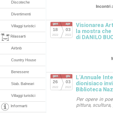
Discoteche
Incontri
Divertimenti
gen
apr
Visionarea Ar
Villaggi turistici
18
03
la mostra che 
2022
2022
Rilassarti
di DANILO BU
Airbnb
Country House
Benessere
gen
giu
L’Annuale Int
26
03
dionisiaco invi
Stab. Balneari
2022
2022
Biblioteca Na
Villaggi turistici
Per opere in poes
pittura, scultura,
Informarti