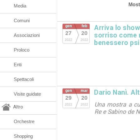
Most
Media
Comuni
gen
feb
Arriva lo show 
27
20
sorriso come r
Associazioni
2022
2022
benessero psi
Proloco
Enti
Spettacoli
gen
mar
Dario Nanì. Alt
Visite guidate
29
20
Una mostra a cu
2022
2022
Altro
Re e Sabino de N
Orchestre
Shopping