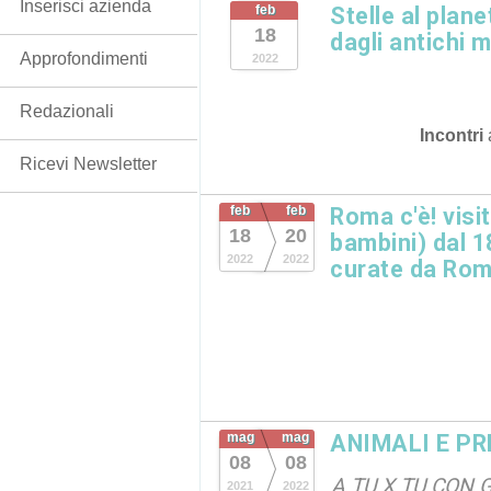
Inserisci azienda
feb
Stelle al plane
18
dagli antichi m
Approfondimenti
2022
Redazionali
Incontri
Ricevi Newsletter
feb
feb
Roma c'è! visi
18
20
bambini) dal 1
2022
2022
curate da Rom
mag
mag
ANIMALI E PR
08
08
A TU X TU CON 
2021
2022