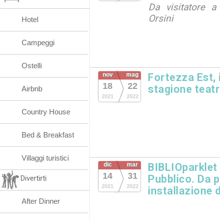
Da visitatore a
Orsini
Hotel
Campeggi
Ostelli
nov
mag
Fortezza Est, 
18
22
stagione teatr
Airbnb
2021
2022
Country House
Bed & Breakfast
Villaggi turistici
dic
mar
BIBLIOparklet 
14
31
Pubblico. Da 
Divertirti
2021
2022
installazione d
After Dinner