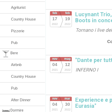
Agriturist
feb
feb
Lucynant Trio,
17
19
Country House
Boots in conc
2022
2022
Tornano i live d
Pizzerie
Co
Pub
Bere
nov
mag
"Dante per tutt
04
12
Airbnb
INFERNO I
2021
2022
Country House
Pub
nov
mar
Experience e p
After Dinner
04
30
Eurasia"
Dormire
2021
2022