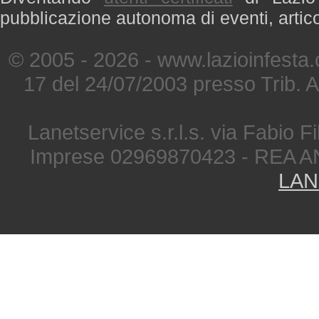
pubblicazione autonoma di eventi, artic
© 2005 - 2026 - www.lazioinfesta
17 del 24/07/2003 presso Trib. 
Lanetservice s.r.l.s. via Fabio Fi
Imprese 02969870423 - REA A
LAN