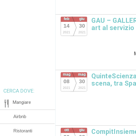
feb
giu
GAU – GALLERI
14
30
art al servizi
2021
2021
mag
mag
QuinteScienza
08
30
scena, tra Spa
2021
2021
CERCA DOVE:
Mangiare
Airbnb
ott
giu
CompitInsiem
Ristoranti