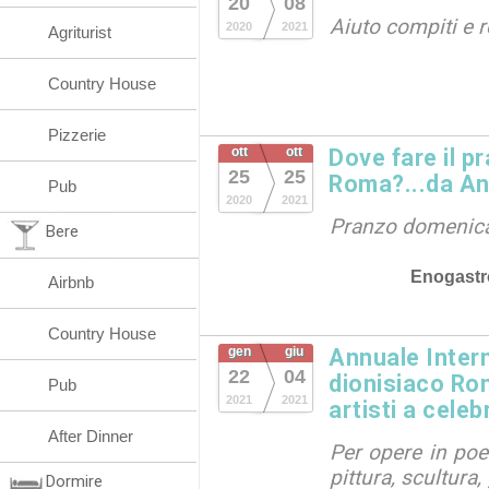
20
08
Aiuto compiti e 
2020
2021
Agriturist
Country House
Pizzerie
ott
ott
Dove fare il p
25
25
Roma?...da An
Pub
2020
2021
Pranzo domenic
Bere
Enogast
Airbnb
Country House
gen
giu
Annuale Inter
22
04
dionisiaco Rom
Pub
2021
2021
artisti a celeb
After Dinner
Per opere in poes
pittura, scultura,
Dormire