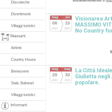
Intrattenimento
a
Ma
Discoteche
Divertimenti
mag
set
Visionarea Ar
06
10
MASSIMO VITAL
Villaggi turistici
2021
2021
No Country fo
Rilassarti
Airbnb
Country House
mag
mag
La Città Ideal
Benessere
20
30
Giulietta negl
2021
2021
popolare.
Stab. Balneari
Villaggi turistici
Informarti