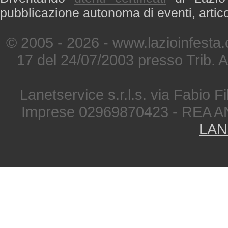
pubblicazione autonoma di eventi, artic
© 2005 - 2026 - www.lazioinfesta
17 del 24/07/2003 presso Trib. 
Lanetservice s.r.l.s. via Fabio Fi
Imprese 02969870423 - REA A
LAN