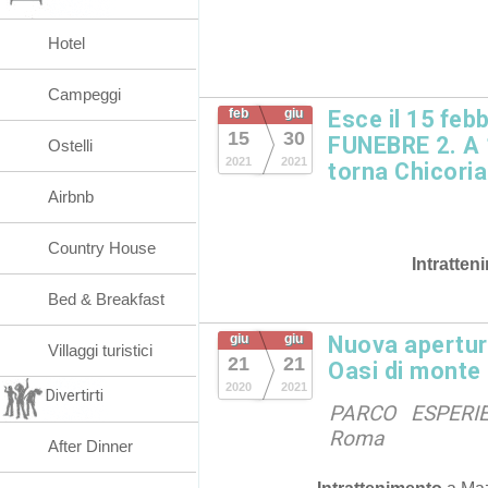
Hotel
Campeggi
feb
giu
Esce il 15 feb
15
30
FUNEBRE 2. A 
Ostelli
2021
2021
torna Chicoria
Airbnb
Country House
Intratten
Bed & Breakfast
giu
giu
Nuova apertur
Villaggi turistici
21
21
Oasi di monte
2020
2021
Divertirti
PARCO ESPERIE
Roma
After Dinner