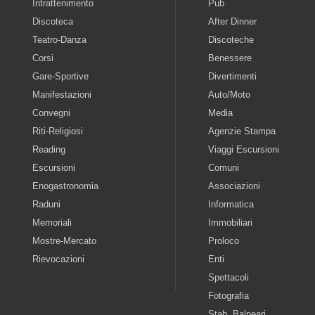
Intrattenimento
Pub
Discoteca
After Dinner
Teatro-Danza
Discoteche
Corsi
Benessere
Gare-Sportive
Divertimenti
Manifestazioni
Auto/Moto
Convegni
Media
Riti-Religiosi
Agenzie Stampa
Reading
Viaggi Escursioni
Escursioni
Comuni
Enogastronomia
Associazioni
Raduni
Informatica
Memoriali
Immobiliari
Mostre-Mercato
Proloco
Rievocazioni
Enti
Spettacoli
Fotografia
Stab. Balneari