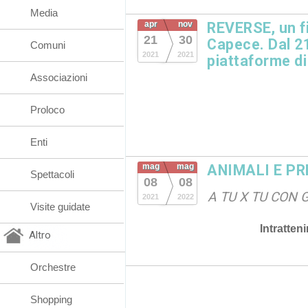
Media
apr
nov
REVERSE, un f
21
30
Capece. Dal 21
Comuni
2021
2021
piattaforme di
Associazioni
Proloco
Enti
mag
mag
ANIMALI E PR
Spettacoli
08
08
A TU X TU CON 
2021
2022
Visite guidate
Intratten
Altro
Orchestre
Shopping