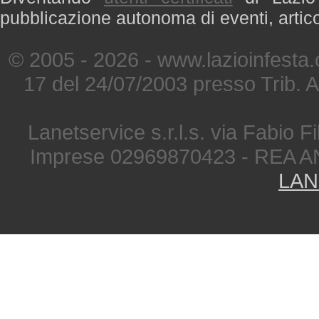
pubblicazione autonoma di eventi, artic
© 2005 - 2026 - www.lazioinfesta
17 del 24/07/2003 presso Trib. 
Lanetservice s.r.l.s. via Fabio Fi
Imprese 02969870423 - REA A
LAN