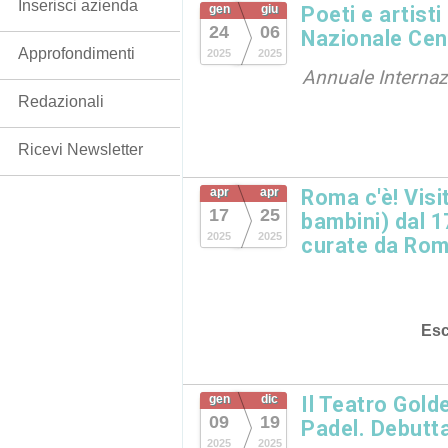
Inserisci azienda
gen
giu
Poeti e artisti
24
06
Nazionale Cen
Approfondimenti
2025
2025
Annuale Internaz
Redazionali
Ricevi Newsletter
apr
apr
Roma c'è! Visi
17
25
bambini) dal 17
2025
2025
curate da Rom
Esc
gen
dic
Il Teatro Gold
09
19
Padel. Debutta
2025
2025