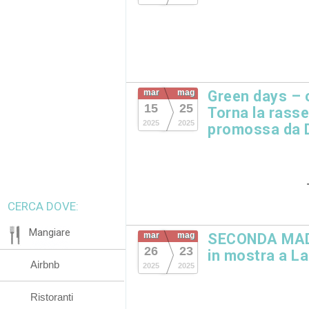
mar
mag
Green days – c
15
25
Torna la rass
2025
2025
promossa da 
CERCA DOVE:
Mangiare
mar
mag
SECONDA MADRE
26
23
in mostra a L
Airbnb
2025
2025
Ristoranti