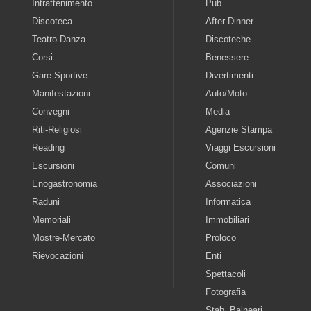
Intrattenimento
Pub
Discoteca
After Dinner
Teatro-Danza
Discoteche
Corsi
Benessere
Gare-Sportive
Divertimenti
Manifestazioni
Auto/Moto
Convegni
Media
Riti-Religiosi
Agenzie Stampa
Reading
Viaggi Escursioni
Escursioni
Comuni
Enogastronomia
Associazioni
Raduni
Informatica
Memoriali
Immobiliari
Mostre-Mercato
Proloco
Rievocazioni
Enti
Spettacoli
Fotografia
Stab. Balneari