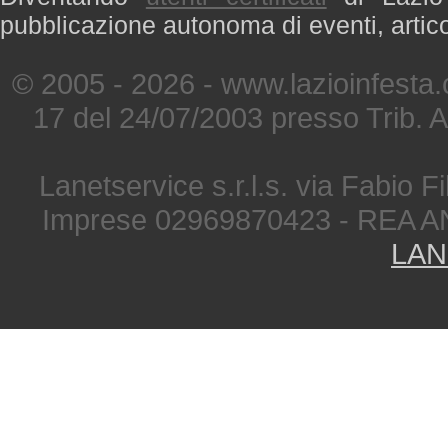
pubblicazione autonoma di eventi, artic
© 2005 - 2026 - www.lazioinfesta
17 del 24/07/2003 presso Trib. 
Lanetservice s.r.l.s. via Fabio Fi
Imprese 02969870423 - REA A
LAN