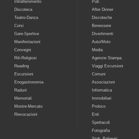
Intrattenimento
Pub
Discoteca
After Dinner
Teatro-Danza
Discoteche
Corsi
Benessere
Gare-Sportive
Divertimenti
Manifestazioni
Auto/Moto
Convegni
Media
Riti-Religiosi
Agenzie Stampa
Reading
Viaggi Escursioni
Escursioni
Comuni
Enogastronomia
Associazioni
Raduni
Informatica
Memoriali
Immobiliari
Mostre-Mercato
Proloco
Rievocazioni
Enti
Spettacoli
Fotografia
Stab. Balneari