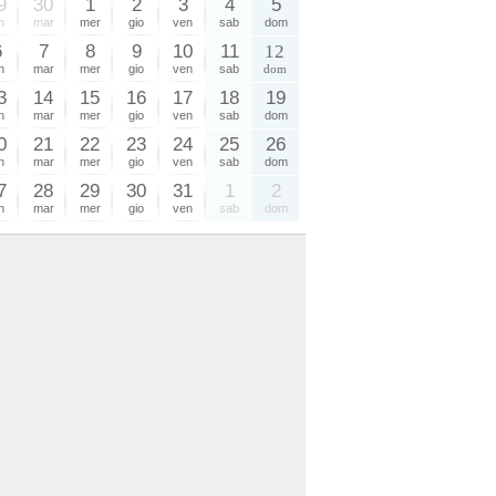
9
30
1
2
3
4
5
n
mar
mer
gio
ven
sab
dom
6
7
8
9
10
11
12
n
mar
mer
gio
ven
sab
dom
3
14
15
16
17
18
19
n
mar
mer
gio
ven
sab
dom
0
21
22
23
24
25
26
n
mar
mer
gio
ven
sab
dom
7
28
29
30
31
1
2
n
mar
mer
gio
ven
sab
dom