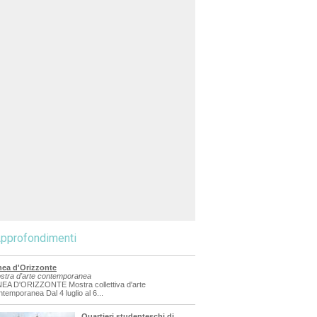
pprofondimenti
nea d'Orizzonte
stra d'arte contemporanea
NEA D'ORIZZONTE Mostra collettiva d'arte
ntemporanea Dal 4 luglio al 6...
Quartieri studenteschi di