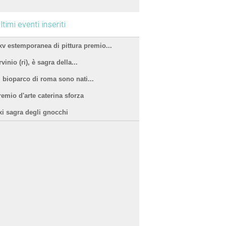
ltimi eventi inseriti
xv estemporanea di pittura premio...
vinio (ri), è sagra della...
l bioparco di roma sono nati...
remio d'arte caterina sforza
xi sagra degli gnocchi