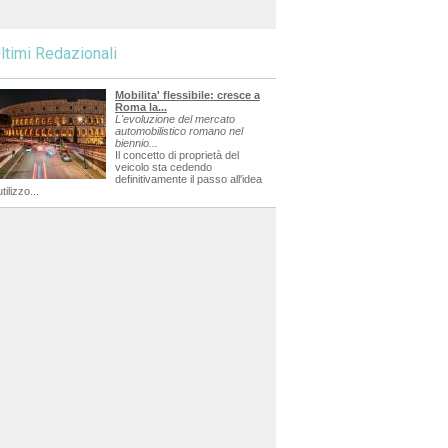
ltimi Redazionali
Mobilita' flessibile: cresce a
Roma la...
L'evoluzione del mercato
automobilistico romano nel
biennio...
Il concetto di proprietà del
veicolo sta cedendo
definitivamente il passo all'idea
utilizzo...