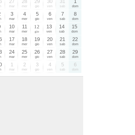
6
27
28
29
30
31
1
n
mar
mer
gio
ven
sab
dom
2
3
4
5
6
7
8
n
mar
mer
gio
ven
sab
dom
9
10
11
12
13
14
15
n
mar
mer
gio
ven
sab
dom
6
17
18
19
20
21
22
n
mar
mer
gio
ven
sab
dom
3
24
25
26
27
28
29
n
mar
mer
gio
ven
sab
dom
0
1
2
3
4
5
6
n
mar
mer
gio
ven
sab
dom