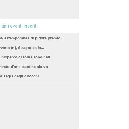
ltimi eventi inseriti
xv estemporanea di pittura premio...
vinio (ri), è sagra della...
l bioparco di roma sono nati...
remio d'arte caterina sforza
xi sagra degli gnocchi