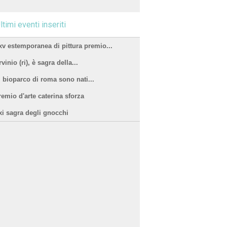
ltimi eventi inseriti
xv estemporanea di pittura premio...
vinio (ri), è sagra della...
l bioparco di roma sono nati...
remio d'arte caterina sforza
xi sagra degli gnocchi