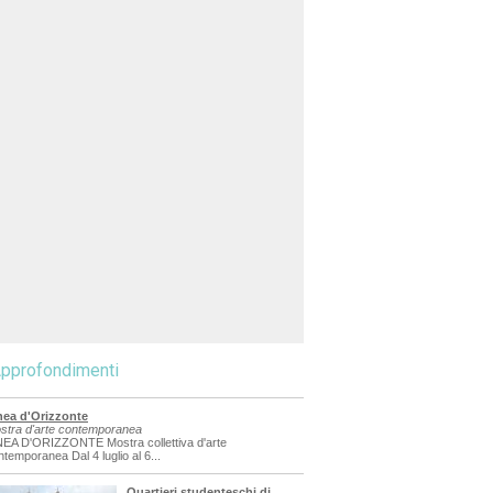
pprofondimenti
nea d'Orizzonte
stra d'arte contemporanea
NEA D'ORIZZONTE Mostra collettiva d'arte
ntemporanea Dal 4 luglio al 6...
Quartieri studenteschi di