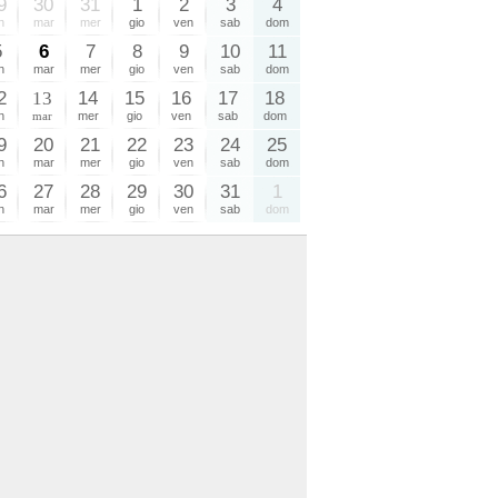
9
30
31
1
2
3
4
n
mar
mer
gio
ven
sab
dom
5
6
7
8
9
10
11
n
mar
mer
gio
ven
sab
dom
2
13
14
15
16
17
18
n
mar
mer
gio
ven
sab
dom
9
20
21
22
23
24
25
n
mar
mer
gio
ven
sab
dom
6
27
28
29
30
31
1
n
mar
mer
gio
ven
sab
dom