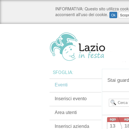
SFOGLIA:
Stai guard
Eventi
Inserisci evento
Area utenti
ago
ag
13
1
Inserisci azienda