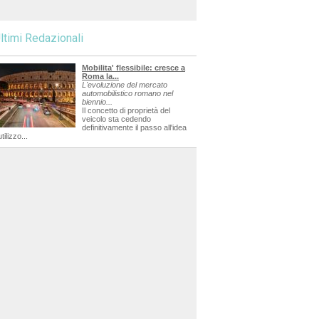
ltimi Redazionali
Mobilita' flessibile: cresce a
Roma la...
L'evoluzione del mercato
automobilistico romano nel
biennio...
Il concetto di proprietà del
veicolo sta cedendo
definitivamente il passo all'idea
utilizzo...