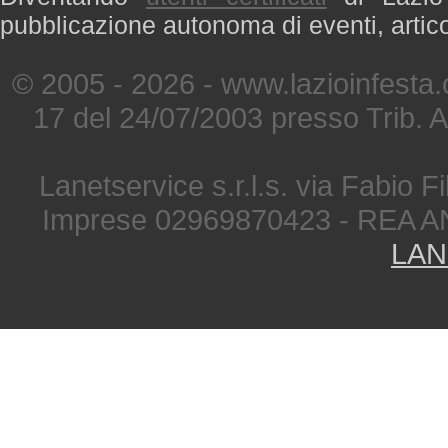
pubblicazione autonoma di eventi, artic
© 2005 - 2026 - www.lazioinfesta
17 del 24/07/2003 presso Trib. 
Lanetservice s.r.l.s. via Fabio Fi
Imprese 02969870423 - REA A
LAN