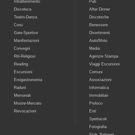
Intrattenimento
Pub
Discoteca
After Dinner
Teatro-Danza
Discoteche
Corsi
Benessere
Gare-Sportive
Divertimenti
Manifestazioni
Auto/Moto
Convegni
Media
Riti-Religiosi
Agenzie Stampa
Reading
Viaggi Escursioni
Escursioni
Comuni
Enogastronomia
Associazioni
Raduni
Informatica
Memoriali
Immobiliari
Mostre-Mercato
Proloco
Rievocazioni
Enti
Spettacoli
Fotografia
Stab. Balneari