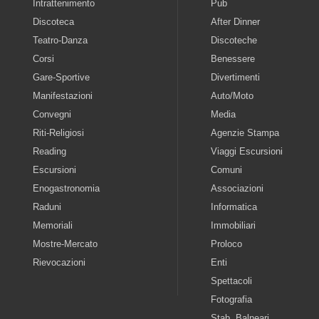
Intrattenimento
Pub
Discoteca
After Dinner
Teatro-Danza
Discoteche
Corsi
Benessere
Gare-Sportive
Divertimenti
Manifestazioni
Auto/Moto
Convegni
Media
Riti-Religiosi
Agenzie Stampa
Reading
Viaggi Escursioni
Escursioni
Comuni
Enogastronomia
Associazioni
Raduni
Informatica
Memoriali
Immobiliari
Mostre-Mercato
Proloco
Rievocazioni
Enti
Spettacoli
Fotografia
Stab. Balneari