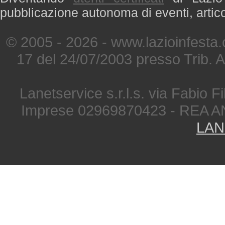
pubblicazione autonoma di eventi, artic
© 2005 - 2026 - www.lazioinfesta
17 del 24/07/2003 presso Trib. 
Lanetservice s.r.l.s. via Fabio Fi
Imprese 02969870423 - REA A
LAN