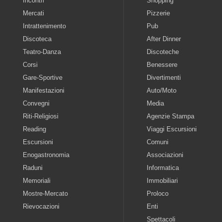
Incontri
Shopping
Mercati
Pizzerie
Intrattenimento
Pub
Discoteca
After Dinner
Teatro-Danza
Discoteche
Corsi
Benessere
Gare-Sportive
Divertimenti
Manifestazioni
Auto/Moto
Convegni
Media
Riti-Religiosi
Agenzie Stampa
Reading
Viaggi Escursioni
Escursioni
Comuni
Enogastronomia
Associazioni
Raduni
Informatica
Memoriali
Immobiliari
Mostre-Mercato
Proloco
Rievocazioni
Enti
Spettacoli