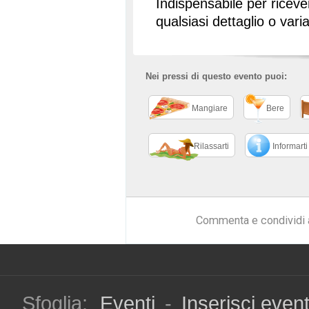
Indispensabile per ricev
qualsiasi dettaglio o vari
Nei pressi di questo evento puoi:
Mangiare
Bere
Rilassarti
Informarti
Commenta e condividi 
Sfoglia:
Eventi
-
Inserisci even