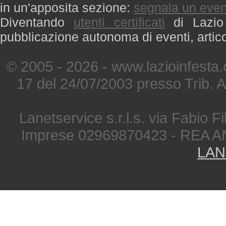
in un'apposita sezione:
segnala un even
Diventando
utenti certificati
di Lazio 
pubblicazione autonoma di eventi, artic
© 2005 - 2026 - www.lazioinfesta
17 del 24/07/2003 presso Trib. 
Lanetservice s.r.l.s. via Fabio Fi
Imprese 02969870423 - REA A
LAN