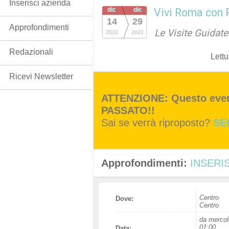
Inserisci azienda
dic
dic
Vivi Roma con
14
29
Approfondimenti
Le Visite Guidat
2022
2022
Redazionali
Lettu
Ricevi Newsletter
ATTENZIONE: Questo event
PASSATO!!
Sai se verrà riproposto?
SE
Approfondimenti:
INSERIS
Centro
Dove:
Centro
da mercol
01:00
Data: