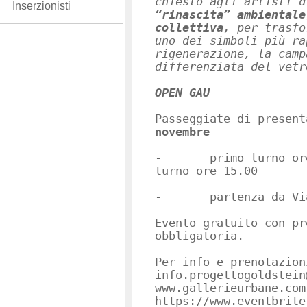
chiesto agli artisti d
Inserzionisti
“rinascita” ambientale
collettiva
, per trasfo
uno dei simboli più ra
rigenerazione, la camp
differenziata del vetr
OPEN GAU
Passeggiate di presen
novembre
- primo turno ore 
turno ore 15.00
- partenza da Via 
Evento gratuito con pr
obbligatoria.
Per info e prenotazion
info.progettogoldste
www.gallerieurbane.com
https://www.eventbrite