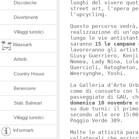
luoghi del vivere quot
Discoteche
street art, l'opera pe
l'upcycling.
Divertimenti
Questo percorso vedrà,
Villaggi turistici
realizzazione di un’op
lungo le vie antistant
saranno
15 le campane 
Rilassarti
lavoreranno gli artist
Giusy Guerriero, Kenji
Airbnb
Nemea, Lady Nina, Lola
Quercioli, Ratogheton,
Weersynghe, Yoshi.
Country House
La Galleria d'Arte Urb
Benessere
come di consueto con l
passeggiate di GAU, ch
domenica 10 novembre
e 
Stab. Balneari
su due turni: il primo
secondo alle ore 15:00
Villaggi turistici
Poggio Verde 389.
Informarti
Molte le attività para
collaterali che arricc