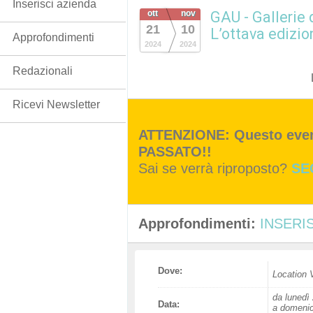
Inserisci azienda
ott
nov
GAU - Gallerie 
21
10
L’ottava edizion
Approfondimenti
2024
2024
Redazionali
Ricevi Newsletter
ATTENZIONE: Questo event
PASSATO!!
Sai se verrà riproposto?
SE
Approfondimenti:
INSERIS
Dove:
Location 
da lunedì 
Data:
a domenic