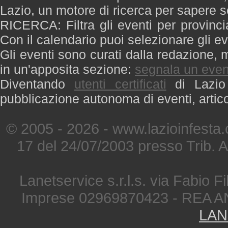
Lazio, un motore di ricerca per sapere 
RICERCA: Filtra gli eventi per provinci
Con il calendario puoi selezionare gli ev
Gli eventi sono curati dalla redazione, m
in un'apposita sezione:
segnala un even
Diventando
utenti certificati
di Lazio 
pubblicazione autonoma di eventi, artic
© 2005 - 2026 - www.lazioinfesta
17 del 24/07/2003 presso Trib. 
Lanetservice s.r.l.s. via Fabio Fi
Imprese 02969870423 - REA A
LAN