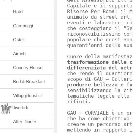
dell’Assessorato all’U
Capitale e il supporto
Risorse Per Roma: il M
Hotel
animato da street art,
eventi e laboratori co
Campeggi
che costeggiano il “Se
riconoscibilissimo com
popolare che quest'ann
Ostelli
quarant'anni dalla sua
Airbnb
Cuore della manifestaz
trasformazione delle c
Country House
differenziata del vetr
che rende il quartiere
scopo di GAU – Galleri
Bed & Breakfast
produrre bellezza e fu
sensibilizzando la cit
Villaggi turistici
tematiche legate alla 
rifiuti.
Divertirti
GAU - CORVIALE è un pr
che ha come obiettivo 
After Dinner
creare un percorso art
mettendo in rapporto i