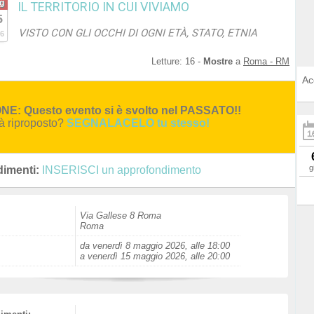
g
IL TERRITORIO IN CUI VIVIAMO
5
VISTO CON GLI OCCHI DI OGNI ETÀ, STATO, ETNIA
6
Letture:
16
-
Mostre
a
Roma - RM
Ac
E: Questo evento si è svolto nel PASSATO!!
rà riproposto?
SEGNALACELO tu stesso!
g
imenti:
INSERISCI un approfondimento
Via Gallese 8 Roma
Roma
da venerdì 8 maggio 2026, alle 18:00
a venerdì 15 maggio 2026, alle 20:00