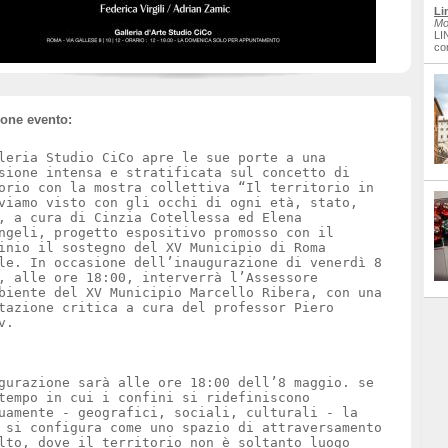
Li
Mo
LI
co
ione evento:
leria Studio CiCo apre le sue porte a una
sione intensa e stratificata sul concetto di
orio con la mostra collettiva “Il territorio in
viamo visto con gli occhi di ogni età, stato,
, a cura di Cinzia Cotellessa ed Elena
ngeli, progetto espositivo promosso con il
inio il sostegno del XV Municipio di Roma
le. In occasione dell’inaugurazione di venerdì 8
, alle ore 18:00, interverrà l’Assessore
biente del XV Municipio Marcello Ribera, con una
tazione critica a cura del professor Piero
v.
gurazione sarà alle ore 18:00 dell’8 maggio. se
tempo in cui i confini si ridefiniscono
uamente - geografici, sociali, culturali - la
 si configura come uno spazio di attraversamento
lto, dove il territorio non è soltanto luogo