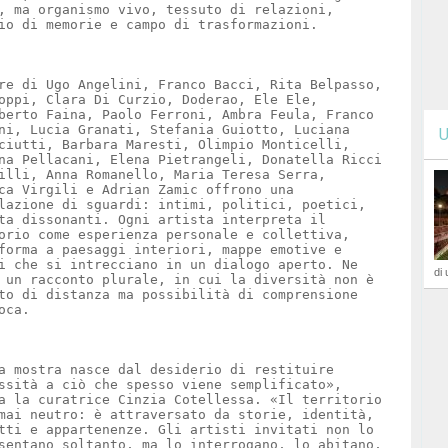
, ma organismo vivo, tessuto di relazioni,
io di memorie e campo di trasformazioni.
re di Ugo Angelini, Franco Bacci, Rita Belpasso,
oppi, Clara Di Curzio, Doderao, Ele Ele,
berto Faina, Paolo Ferroni, Ambra Feula, Franco
ni, Lucia Granati, Stefania Guiotto, Luciana
U
ciutti, Barbara Maresti, Olimpio Monticelli,
na Pellacani, Elena Pietrangeli, Donatella Ricci
illi, Anna Romanello, Maria Teresa Serra,
ca Virgili e Adrian Zamic offrono una
lazione di sguardi: intimi, politici, poetici,
ta dissonanti. Ogni artista interpreta il
orio come esperienza personale e collettiva,
forma a paesaggi interiori, mappe emotive e
i che si intrecciano in un dialogo aperto. Ne
di 
 un racconto plurale, in cui la diversità non è
to di distanza ma possibilità di comprensione
oca.
a mostra nasce dal desiderio di restituire
ssità a ciò che spesso viene semplificato»,
a la curatrice Cinzia Cotellessa. «Il territorio
mai neutro: è attraversato da storie, identità,
tti e appartenenze. Gli artisti invitati non lo
sentano soltanto, ma lo interrogano, lo abitano,