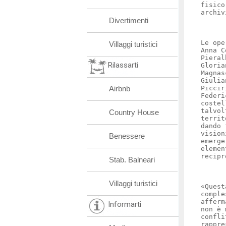
fisico
archiv
Divertimenti
Le ope
Villaggi turistici
Anna C
Pieral
Rilassarti
Gloria
Magnas
Giulia
Airbnb
Piccir
Federi
costel
talvol
Country House
territ
dando 
vision
Benessere
emerge
elemen
recipr
Stab. Balneari
Villaggi turistici
«Quest
comple
afferm
Informarti
non è 
confli
rappre