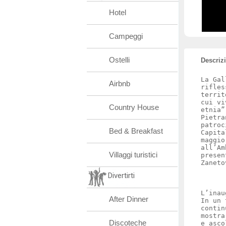
Hotel
Campeggi
Ostelli
Descriz
La Gal
Airbnb
rifles
territ
cui vi
Country House
etnia”
Pietra
patroc
Bed & Breakfast
Capita
maggio
all’Am
Villaggi turistici
presen
Zaneto
Divertirti
L’inau
After Dinner
In un 
contin
mostra
Discoteche
e asco