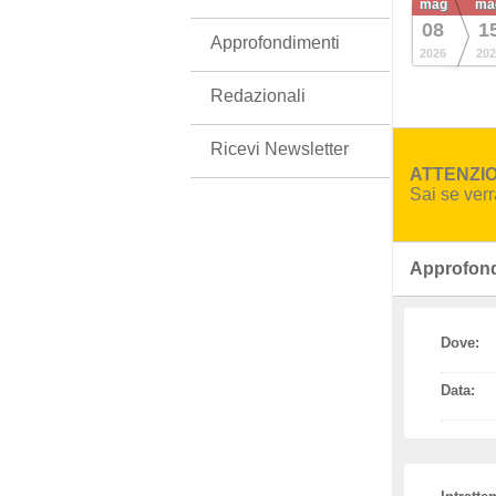
mag
ma
08
1
Approfondimenti
2026
202
Redazionali
Ricevi Newsletter
ATTENZION
Sai se ver
Approfond
Dove:
Data: