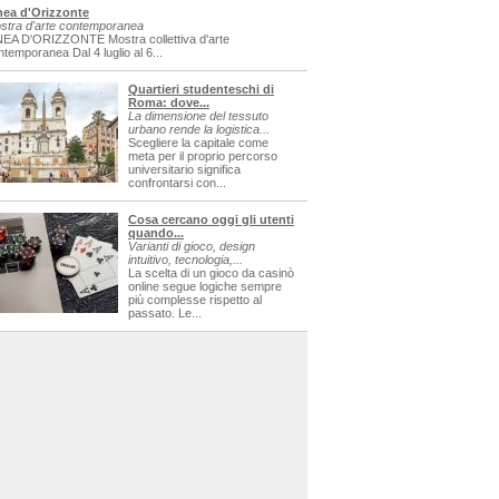
nea d'Orizzonte
stra d'arte contemporanea
NEA D'ORIZZONTE Mostra collettiva d'arte
ntemporanea Dal 4 luglio al 6...
Quartieri studenteschi di
Roma: dove...
La dimensione del tessuto
urbano rende la logistica...
Scegliere la capitale come
meta per il proprio percorso
universitario significa
confrontarsi con...
Cosa cercano oggi gli utenti
quando...
Varianti di gioco, design
intuitivo, tecnologia,...
La scelta di un gioco da casinò
online segue logiche sempre
più complesse rispetto al
passato. Le...