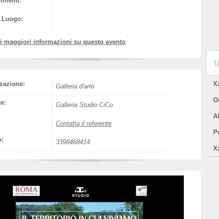
nimenti:
l Luogo:
vi maggiori informazioni su questo evento
U
zazione:
X
Galleria d'arte
Or
e:
Galleria Studio CiCo
A
Contatta il referente
P
o:
3398468414
X