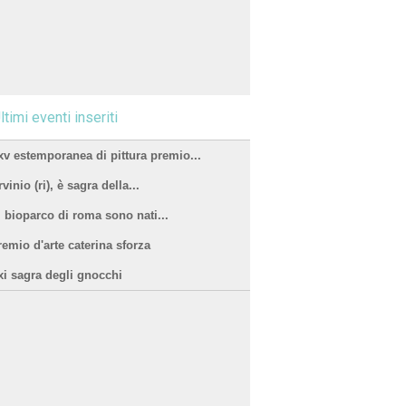
ltimi eventi inseriti
xv estemporanea di pittura premio...
vinio (ri), è sagra della...
l bioparco di roma sono nati...
remio d'arte caterina sforza
xi sagra degli gnocchi