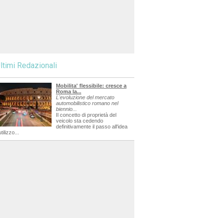
ltimi Redazionali
Mobilita' flessibile: cresce a
Roma la...
L'evoluzione del mercato
automobilistico romano nel
biennio...
Il concetto di proprietà del
veicolo sta cedendo
definitivamente il passo all'idea
utilizzo...