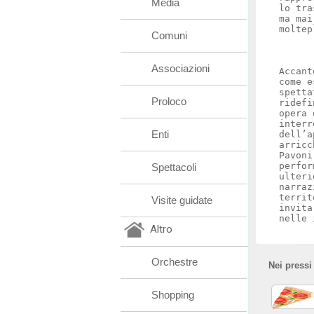
Media
lo tra
ma mai
moltep
Comuni
Associazioni
Accant
come e
spetta
Proloco
ridefi
opera 
interr
Enti
dell’a
arricc
Pavoni
perfor
Spettacoli
ulteri
narraz
territ
Visite guidate
invita
nelle 
Altro
Orchestre
Nei pressi
Shopping