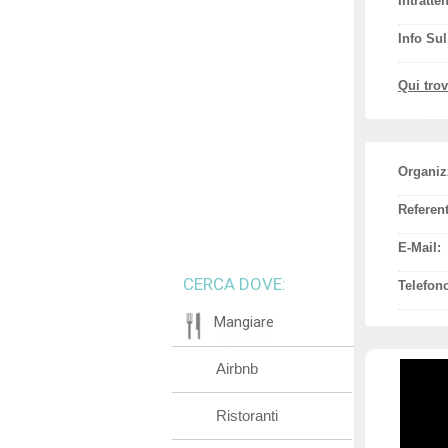
Intratte
Info Su
Qui tro
Organiz
Referent
E-Mail:
CERCA DOVE:
Telefon
Mangiare
Airbnb
Ristoranti