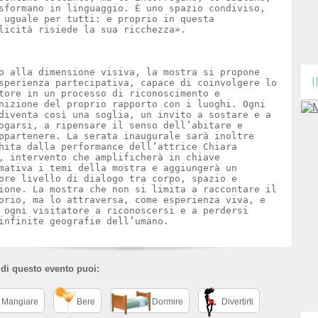
sformano in linguaggio. È uno spazio condiviso,
 uguale per tutti: e proprio in questa
licità risiede la sua ricchezza».
o alla dimensione visiva, la mostra si propone
I
sperienza partecipativa, capace di coinvolgere lo
tore in un processo di riconoscimento e
nizione del proprio rapporto con i luoghi. Ogni
diventa così una soglia, un invito a sostare e a
ogarsi, a ripensare il senso dell’abitare e
ppartenere. La serata inaugurale sarà inoltre
hita dalla performance dell’attrice Chiara
, intervento che amplificherà in chiave
mativa i temi della mostra e aggiungerà un
ore livello di dialogo tra corpo, spazio e
ione. La mostra che non si limita a raccontare il
orio, ma lo attraversa, come esperienza viva, e
 ogni visitatore a riconoscersi e a perdersi
infinite geografie dell’umano.
 di questo evento puoi:
Mangiare
Bere
Dormire
Divertirti