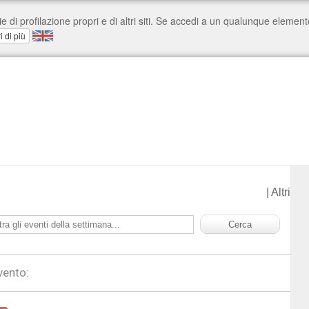
|
Altri
vento: