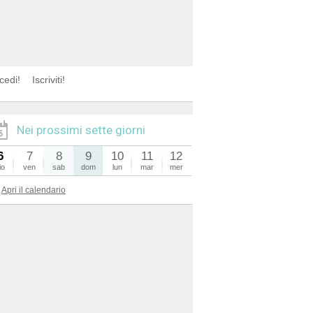
cedi!
Iscriviti!
Nei prossimi sette giorni
6
7
8
9
10
11
12
io
ven
sab
dom
lun
mar
mer
Apri il calendario