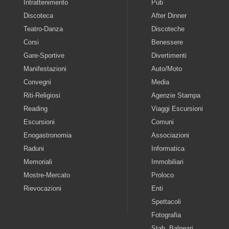
Intrattenimento
Pub
Discoteca
After Dinner
Teatro-Danza
Discoteche
Corsi
Benessere
Gare-Sportive
Divertimenti
Manifestazioni
Auto/Moto
Convegni
Media
Riti-Religiosi
Agenzie Stampa
Reading
Viaggi Escursioni
Escursioni
Comuni
Enogastronomia
Associazioni
Raduni
Informatica
Memoriali
Immobiliari
Mostre-Mercato
Proloco
Rievocazioni
Enti
Spettacoli
Fotografia
Stab. Balneari