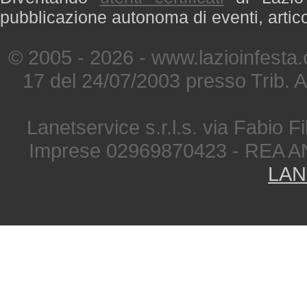
pubblicazione autonoma di eventi, artic
© 2005 - 2026 - www.lazioinfesta
17 del 24/07/2003 presso Trib. 
Lanetservice s.r.l.s. via Fabio Fi
Imprese 02969870423 - REA A
LAN