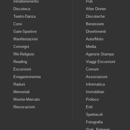
Intrattenimento
Pub
Discoteca
After Dinner
Teatro-Danza
Discoteche
Corsi
Benessere
Gare-Sportive
Divertimenti
Manifestazioni
Auto/Moto
Convegni
Media
Riti-Religiosi
Agenzie Stampa
Reading
Viaggi Escursioni
Escursioni
Comuni
Enogastronomia
Associazioni
Raduni
Informatica
Memoriali
Immobiliari
Mostre-Mercato
Proloco
Rievocazioni
Enti
Spettacoli
Fotografia
Stab. Balneari