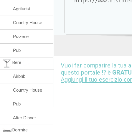
https://www.discote
Agriturist
Country House
Pizzerie
Pub
Bere
Vuoi far comparire la tua a
questo portale !? è
GRATU
Airbnb
Aggiungi il tuo esercizio c
Country House
Pub
After Dinner
Dormire