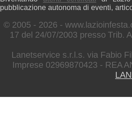
pubblicazione autonoma di eventi, artic
© 2005 - 2026 - www.lazioinfesta
17 del 24/07/2003 presso Trib. 
Lanetservice s.r.l.s. via Fabio Fi
Imprese 02969870423 - REA A
LAN