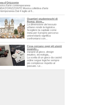
nea d'Orizzonte
stra d'arte contemporanea
NEA D'ORIZZONTE Mostra collettiva d'arte
ntemporanea Dal 4 luglio al 6...
Quartieri studenteschi di
Roma: dove...
La dimensione del tessuto
urbano rende la logistica...
Scegliere la capitale come
meta per il proprio percorso
universitario significa
confrontarsi con...
Cosa cercano oggi gli utenti
quando...
Varianti di gioco, design
intuitivo, tecnologia,...
La scelta di un gioco da casinò
online segue logiche sempre
più complesse rispetto al
passato. Le...