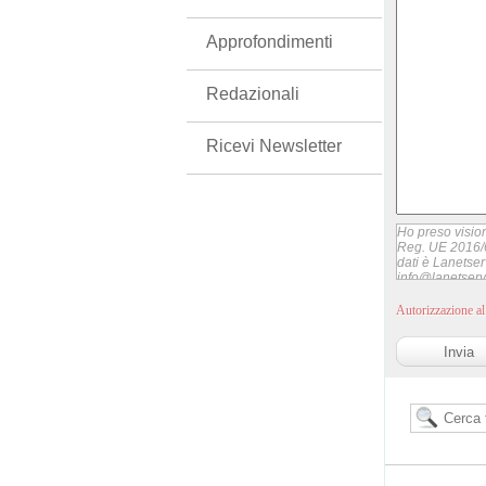
Approfondimenti
Redazionali
Ricevi Newsletter
Ho preso vision
Reg. UE 2016/6
dati è Lanetserv
info@lanetservi
Autorizzazione al 