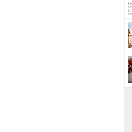
Li
Mo
LI
co