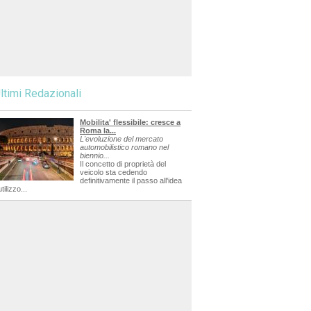
ltimi Redazionali
Mobilita' flessibile: cresce a
Roma la...
L'evoluzione del mercato
automobilistico romano nel
biennio...
Il concetto di proprietà del
veicolo sta cedendo
definitivamente il passo all'idea
utilizzo...