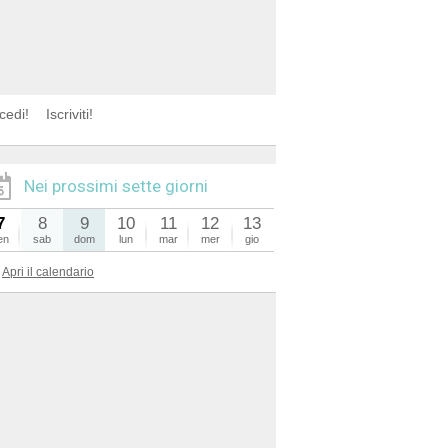
cedi!
Iscriviti!
Nei prossimi sette giorni
7
8
9
10
11
12
13
en
sab
dom
lun
mar
mer
gio
Apri il calendario