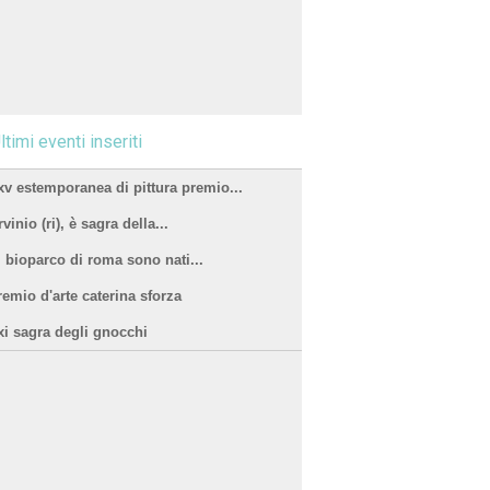
ltimi eventi inseriti
xv estemporanea di pittura premio...
vinio (ri), è sagra della...
l bioparco di roma sono nati...
remio d'arte caterina sforza
xi sagra degli gnocchi