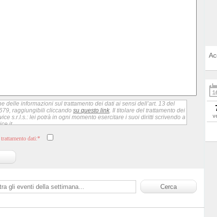
Ac
e delle informazioni sul trattamento dei dati ai sensi dell’art. 13 del
79, raggiungibili cliccando
su questo link
. Il titolare del trattamento dei
v
ice s.r.l.s.: lei potrà in ogni momento esercitare i suoi diritti scrivendo a
ce.it
trattamento dati:*