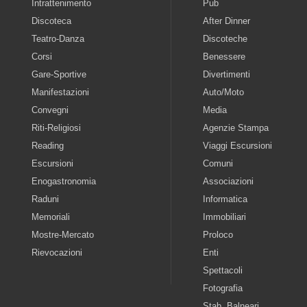
Intrattenimento
Pub
Discoteca
After Dinner
Teatro-Danza
Discoteche
Corsi
Benessere
Gare-Sportive
Divertimenti
Manifestazioni
Auto/Moto
Convegni
Media
Riti-Religiosi
Agenzie Stampa
Reading
Viaggi Escursioni
Escursioni
Comuni
Enogastronomia
Associazioni
Raduni
Informatica
Memoriali
Immobiliari
Mostre-Mercato
Proloco
Rievocazioni
Enti
Spettacoli
Fotografia
Stab. Balneari