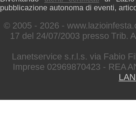
pubblicazione autonoma di eventi, artic
© 2005 - 2026 - www.lazioinfesta
17 del 24/07/2003 presso Trib. 
Lanetservice s.r.l.s. via Fabio Fi
Imprese 02969870423 - REA A
LAN