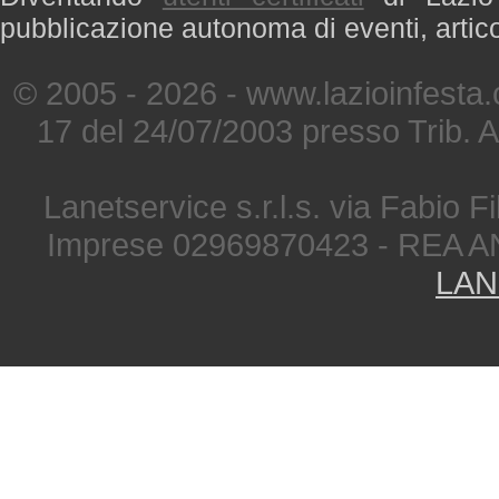
pubblicazione autonoma di eventi, artic
© 2005 - 2026 - www.lazioinfesta
17 del 24/07/2003 presso Trib. 
Lanetservice s.r.l.s. via Fabio Fi
Imprese 02969870423 - REA A
LAN