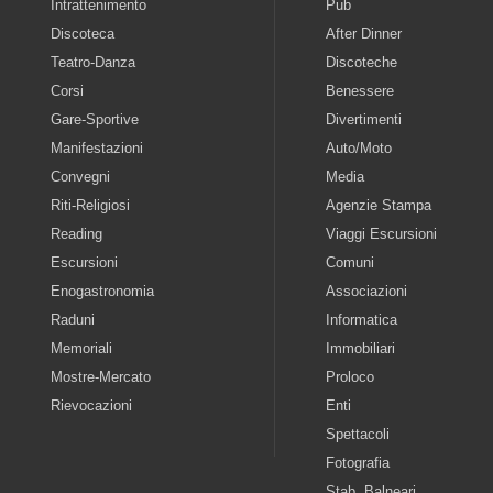
Intrattenimento
Pub
Discoteca
After Dinner
Teatro-Danza
Discoteche
Corsi
Benessere
Gare-Sportive
Divertimenti
Manifestazioni
Auto/Moto
Convegni
Media
Riti-Religiosi
Agenzie Stampa
Reading
Viaggi Escursioni
Escursioni
Comuni
Enogastronomia
Associazioni
Raduni
Informatica
Memoriali
Immobiliari
Mostre-Mercato
Proloco
Rievocazioni
Enti
Spettacoli
Fotografia
Stab. Balneari