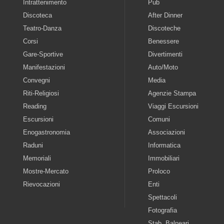
Intrattenimento
Pub
Discoteca
After Dinner
Teatro-Danza
Discoteche
Corsi
Benessere
Gare-Sportive
Divertimenti
Manifestazioni
Auto/Moto
Convegni
Media
Riti-Religiosi
Agenzie Stampa
Reading
Viaggi Escursioni
Escursioni
Comuni
Enogastronomia
Associazioni
Raduni
Informatica
Memoriali
Immobiliari
Mostre-Mercato
Proloco
Rievocazioni
Enti
Spettacoli
Fotografia
Stab. Balneari