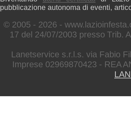
pubblicazione autonoma di eventi, artic
© 2005 - 2026 - www.lazioinfesta
17 del 24/07/2003 presso Trib. 
Lanetservice s.r.l.s. via Fabio Fi
Imprese 02969870423 - REA A
LAN