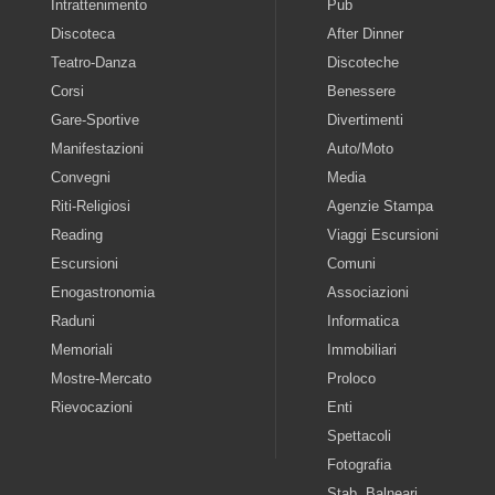
Intrattenimento
Pub
Discoteca
After Dinner
Teatro-Danza
Discoteche
Corsi
Benessere
Gare-Sportive
Divertimenti
Manifestazioni
Auto/Moto
Convegni
Media
Riti-Religiosi
Agenzie Stampa
Reading
Viaggi Escursioni
Escursioni
Comuni
Enogastronomia
Associazioni
Raduni
Informatica
Memoriali
Immobiliari
Mostre-Mercato
Proloco
Rievocazioni
Enti
Spettacoli
Fotografia
Stab. Balneari