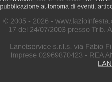
pubblicazione autonoma di eventi, artic
© 2005 - 2026 - www.lazioinfesta
17 del 24/07/2003 presso Trib. 
Lanetservice s.r.l.s. via Fabio Fi
Imprese 02969870423 - REA A
LAN