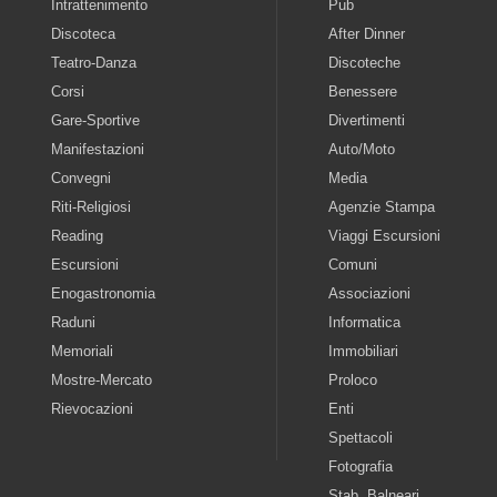
Intrattenimento
Pub
Discoteca
After Dinner
Teatro-Danza
Discoteche
Corsi
Benessere
Gare-Sportive
Divertimenti
Manifestazioni
Auto/Moto
Convegni
Media
Riti-Religiosi
Agenzie Stampa
Reading
Viaggi Escursioni
Escursioni
Comuni
Enogastronomia
Associazioni
Raduni
Informatica
Memoriali
Immobiliari
Mostre-Mercato
Proloco
Rievocazioni
Enti
Spettacoli
Fotografia
Stab. Balneari