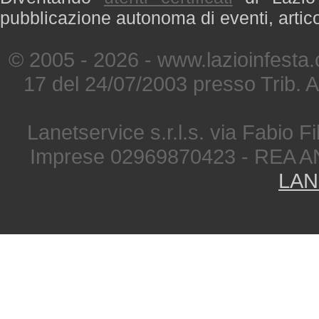
pubblicazione autonoma di eventi, artic
© 2005 - 2026 - www.lazioinfesta
17 del 24/07/2003 presso Trib. 
Lanetservice s.r.l.s. via Fabio Fi
Imprese 02969870423 - REA A
LAN