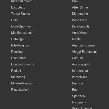
Intrattenimento
Pub
Discoteca
After Dinner
Teatro-Danza
Discoteche
Corsi
Benessere
Gare-Sportive
Divertimenti
Manifestazioni
Auto/Moto
Convegni
Media
Riti-Religiosi
Agenzie Stampa
Reading
Viaggi Escursioni
Escursioni
Comuni
Enogastronomia
Associazioni
Raduni
Informatica
Memoriali
Immobiliari
Mostre-Mercato
Proloco
Rievocazioni
Enti
Spettacoli
Fotografia
Stab. Balneari