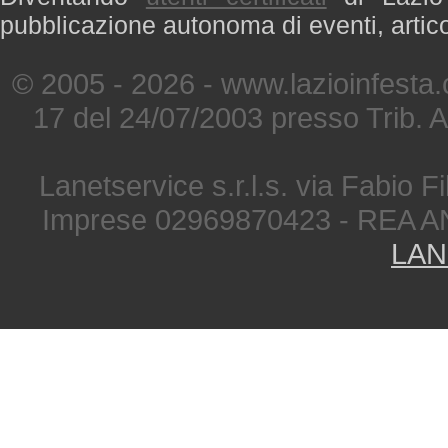
pubblicazione autonoma di eventi, artic
© 2005 - 2026 - www.lazioinfesta
17 del 24/07/2003 presso Trib. 
Lanetservice s.r.l.s. via Fabio Fi
Imprese 02969870423 - REA A
LAN