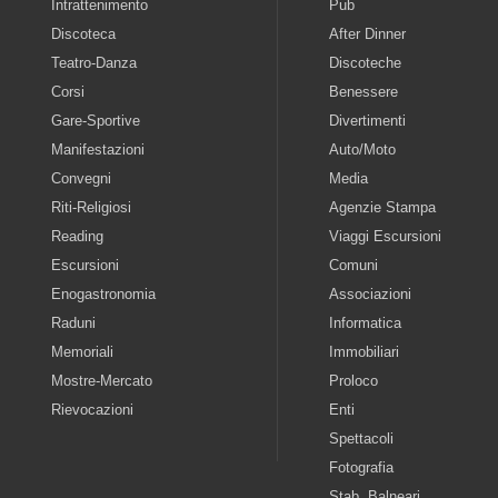
Intrattenimento
Pub
Discoteca
After Dinner
Teatro-Danza
Discoteche
Corsi
Benessere
Gare-Sportive
Divertimenti
Manifestazioni
Auto/Moto
Convegni
Media
Riti-Religiosi
Agenzie Stampa
Reading
Viaggi Escursioni
Escursioni
Comuni
Enogastronomia
Associazioni
Raduni
Informatica
Memoriali
Immobiliari
Mostre-Mercato
Proloco
Rievocazioni
Enti
Spettacoli
Fotografia
Stab. Balneari