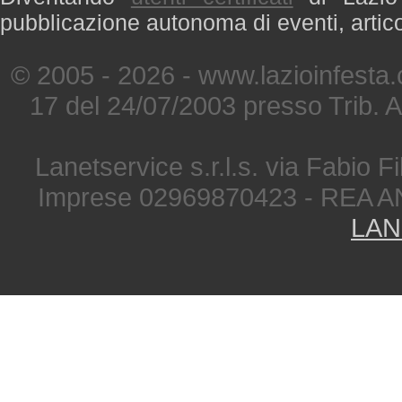
pubblicazione autonoma di eventi, artic
© 2005 - 2026 - www.lazioinfesta
17 del 24/07/2003 presso Trib. 
Lanetservice s.r.l.s. via Fabio Fi
Imprese 02969870423 - REA A
LAN