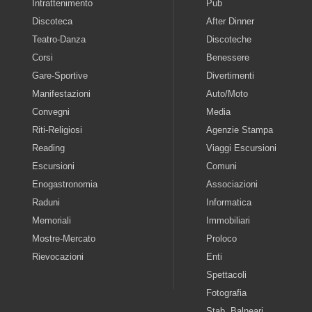
Intrattenimento
Pub
Discoteca
After Dinner
Teatro-Danza
Discoteche
Corsi
Benessere
Gare-Sportive
Divertimenti
Manifestazioni
Auto/Moto
Convegni
Media
Riti-Religiosi
Agenzie Stampa
Reading
Viaggi Escursioni
Escursioni
Comuni
Enogastronomia
Associazioni
Raduni
Informatica
Memoriali
Immobiliari
Mostre-Mercato
Proloco
Rievocazioni
Enti
Spettacoli
Fotografia
Stab. Balneari