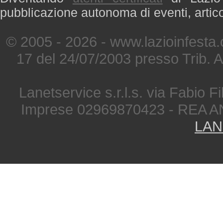
pubblicazione autonoma di eventi, artic
© 2005 - 2026 - www.lazioinfesta
17 del 24/07/2003 presso Trib. 
Lanetservice s.r.l.s. via Fabio Fi
Imprese 02969870423 - REA A
LAN