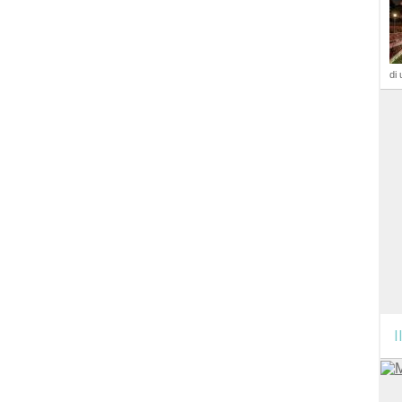
di 
I