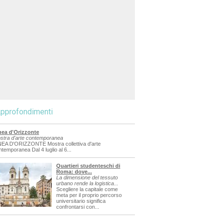
pprofondimenti
nea d'Orizzonte
stra d'arte contemporanea
NEA D'ORIZZONTE Mostra collettiva d'arte
ntemporanea Dal 4 luglio al 6...
Quartieri studenteschi di
Roma: dove...
La dimensione del tessuto
urbano rende la logistica...
Scegliere la capitale come
meta per il proprio percorso
universitario significa
confrontarsi con...