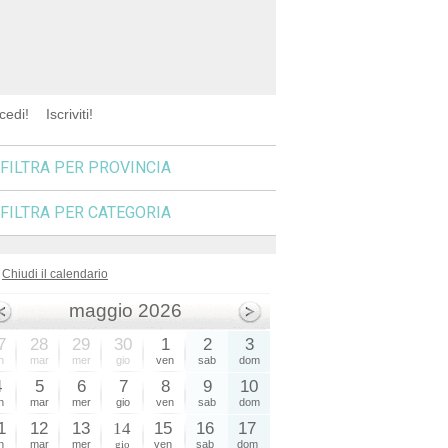
cedi!
Iscriviti!
FILTRA PER PROVINCIA
FILTRA PER CATEGORIA
Chiudi il calendario
maggio 2026
7
28
29
30
1
2
3
n
mar
mer
gio
ven
sab
dom
4
5
6
7
8
9
10
n
mar
mer
gio
ven
sab
dom
1
12
13
14
15
16
17
n
mar
mer
gio
ven
sab
dom