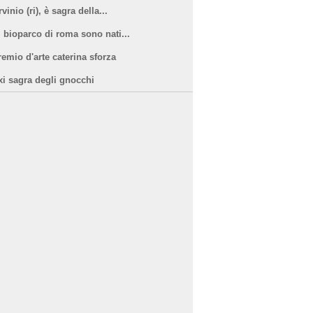
vinio (ri), è sagra della...
l bioparco di roma sono nati...
remio d'arte caterina sforza
xi sagra degli gnocchi