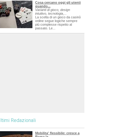
Cosa cercano oggi gli utenti
quando...
Varianti di gioco, design
intuitivo, tecnologia,...
La scelta di un gioco da casinò
online segue logiche sempre
più complesse rispetto al
passato. Le...
ltimi Redazionali
Mobilita' flessibile: cresce a
Roma la...