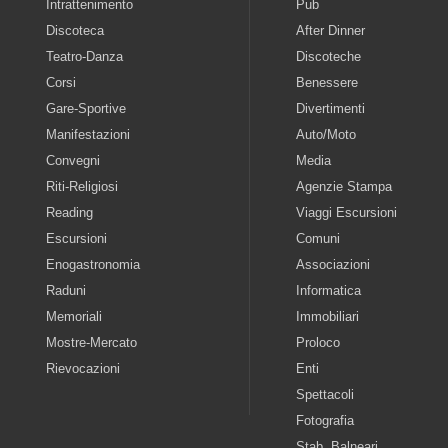
Intrattenimento
Pub
Discoteca
After Dinner
Teatro-Danza
Discoteche
Corsi
Benessere
Gare-Sportive
Divertimenti
Manifestazioni
Auto/Moto
Convegni
Media
Riti-Religiosi
Agenzie Stampa
Reading
Viaggi Escursioni
Escursioni
Comuni
Enogastronomia
Associazioni
Raduni
Informatica
Memoriali
Immobiliari
Mostre-Mercato
Proloco
Rievocazioni
Enti
Spettacoli
Fotografia
Stab. Balneari