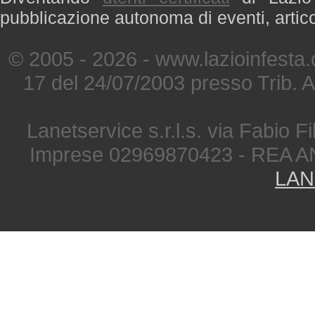
pubblicazione autonoma di eventi, artic
© 2005 - 2026 - www.lazioinfesta
17 del 24/07/2003 presso Trib. 
Lanetservice s.r.l.s. via Fabio Fi
Imprese 02969870423 - REA A
LAN