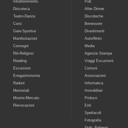
Intrattenimento
Pub
Discoteca
After Dinner
Teatro-Danza
Discoteche
Corsi
Benessere
Gare-Sportive
Divertimenti
Manifestazioni
Auto/Moto
Convegni
Media
Riti-Religiosi
Agenzie Stampa
Reading
Viaggi Escursioni
Escursioni
Comuni
Enogastronomia
Associazioni
Raduni
Informatica
Memoriali
Immobiliari
Mostre-Mercato
Proloco
Rievocazioni
Enti
Spettacoli
Fotografia
Stab. Balneari