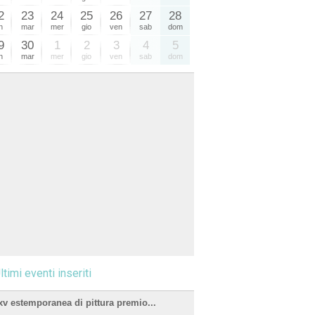
2
23
24
25
26
27
28
n
mar
mer
gio
ven
sab
dom
9
30
1
2
3
4
5
n
mar
mer
gio
ven
sab
dom
ltimi eventi inseriti
xv estemporanea di pittura premio...