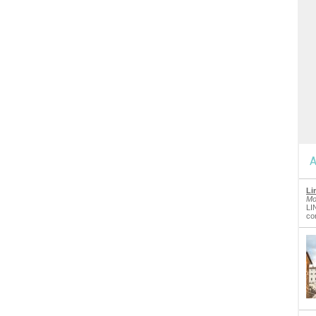
A
Li
Mo
LI
co