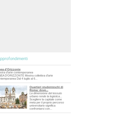
pprofondimenti
nea d'Orizzonte
stra d'arte contemporanea
NEA D'ORIZZONTE Mostra collettiva d'arte
ntemporanea Dal 4 luglio al 6...
Quartieri studenteschi di
Roma: dove...
La dimensione del tessuto
urbano rende la logistica...
Scegliere la capitale come
meta per il proprio percorso
universitario significa
confrontarsi con...