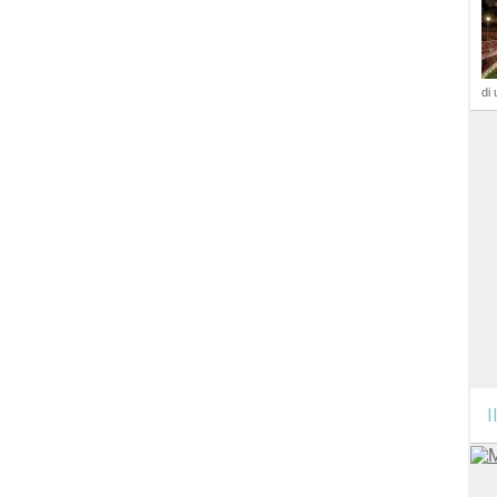
di 
I