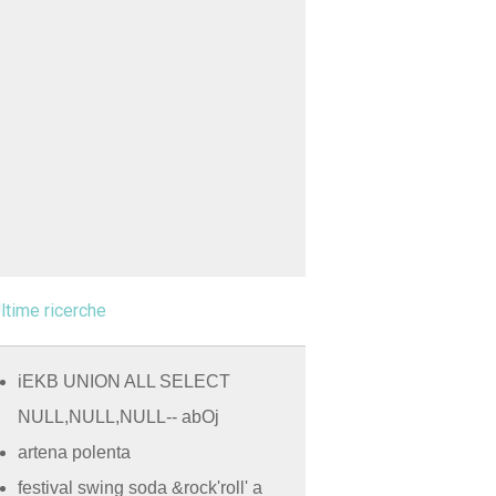
ltime ricerche
iEKB UNION ALL SELECT
NULL,NULL,NULL-- abOj
artena polenta
festival swing soda &rock'roll' a