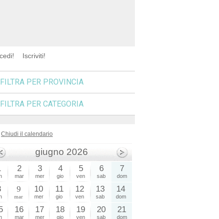
cedi!
Iscriviti!
FILTRA PER PROVINCIA
FILTRA PER CATEGORIA
Chiudi il calendario
giugno 2026
1
2
3
4
5
6
7
n
mar
mer
gio
ven
sab
dom
8
9
10
11
12
13
14
n
mar
mer
gio
ven
sab
dom
5
16
17
18
19
20
21
n
mar
mer
gio
ven
sab
dom