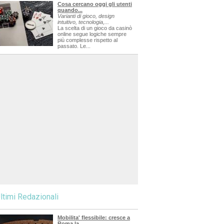
Cosa cercano oggi gli utenti
quando...
Varianti di gioco, design
intuitivo, tecnologia,...
La scelta di un gioco da casinò
online segue logiche sempre
più complesse rispetto al
passato. Le...
ltimi Redazionali
Mobilita' flessibile: cresce a
Roma la...