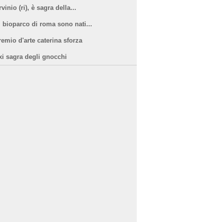
vinio (ri), è sagra della...
l bioparco di roma sono nati...
remio d'arte caterina sforza
xi sagra degli gnocchi