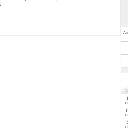
e.
Ac
lu
lu
1
lu