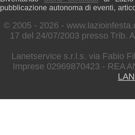
pubblicazione autonoma di eventi, artic
© 2005 - 2026 - www.lazioinfesta
17 del 24/07/2003 presso Trib. 
Lanetservice s.r.l.s. via Fabio Fi
Imprese 02969870423 - REA A
LAN