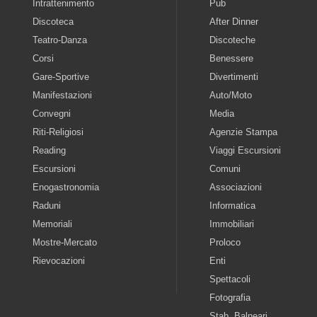
Intrattenimento
Pub
Discoteca
After Dinner
Teatro-Danza
Discoteche
Corsi
Benessere
Gare-Sportive
Divertimenti
Manifestazioni
Auto/Moto
Convegni
Media
Riti-Religiosi
Agenzie Stampa
Reading
Viaggi Escursioni
Escursioni
Comuni
Enogastronomia
Associazioni
Raduni
Informatica
Memoriali
Immobiliari
Mostre-Mercato
Proloco
Rievocazioni
Enti
Spettacoli
Fotografia
Stab. Balneari