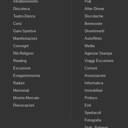
Intrattenimento
Pub
Discoteca
After Dinner
Teatro-Danza
Discoteche
Corsi
Benessere
Gare-Sportive
Divertimenti
Manifestazioni
Auto/Moto
Convegni
Media
Riti-Religiosi
Agenzie Stampa
Reading
Viaggi Escursioni
Escursioni
Comuni
Enogastronomia
Associazioni
Raduni
Informatica
Memoriali
Immobiliari
Mostre-Mercato
Proloco
Rievocazioni
Enti
Spettacoli
Fotografia
Stab. Balneari