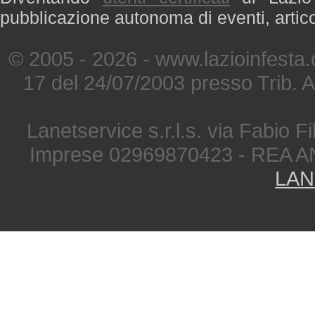
pubblicazione autonoma di eventi, artic
© 2005 - 2026 - www.lazioinfesta
17 del 24/07/2003 presso Trib. 
Lanetservice s.r.l.s. via Fabio Fi
Imprese 02969870423 - REA A
LAN