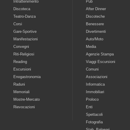
Intrattenimento
Pub
Discoteca
After Dinner
Teatro-Danza
Discoteche
Corsi
Benessere
Gare-Sportive
Divertimenti
Manifestazioni
Auto/Moto
Convegni
Media
Riti-Religiosi
Agenzie Stampa
Reading
Viaggi Escursioni
Escursioni
Comuni
Enogastronomia
Associazioni
Raduni
Informatica
Memoriali
Immobiliari
Mostre-Mercato
Proloco
Rievocazioni
Enti
Spettacoli
Fotografia
Stab. Balneari