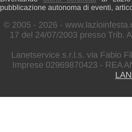
pubblicazione autonoma di eventi, artic
© 2005 - 2026 - www.lazioinfesta
17 del 24/07/2003 presso Trib. 
Lanetservice s.r.l.s. via Fabio Fi
Imprese 02969870423 - REA A
LAN