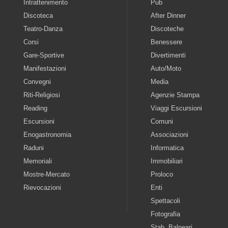
Intrattenimento
Pub
Discoteca
After Dinner
Teatro-Danza
Discoteche
Corsi
Benessere
Gare-Sportive
Divertimenti
Manifestazioni
Auto/Moto
Convegni
Media
Riti-Religiosi
Agenzie Stampa
Reading
Viaggi Escursioni
Escursioni
Comuni
Enogastronomia
Associazioni
Raduni
Informatica
Memoriali
Immobiliari
Mostre-Mercato
Proloco
Rievocazioni
Enti
Spettacoli
Fotografia
Stab. Balneari