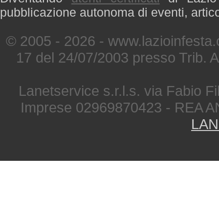
pubblicazione autonoma di eventi, artic
© 2005 - 2026 - www.lazioinfesta
17 del 24/07/2003 presso Trib. 
Lanetservice s.r.l.s. via Fabio Fi
Imprese 02969870423 - REA A
LAN