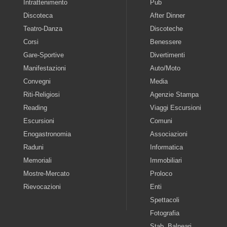
Intrattenimento
Pub
Discoteca
After Dinner
Teatro-Danza
Discoteche
Corsi
Benessere
Gare-Sportive
Divertimenti
Manifestazioni
Auto/Moto
Convegni
Media
Riti-Religiosi
Agenzie Stampa
Reading
Viaggi Escursioni
Escursioni
Comuni
Enogastronomia
Associazioni
Raduni
Informatica
Memoriali
Immobiliari
Mostre-Mercato
Proloco
Rievocazioni
Enti
Spettacoli
Fotografia
Stab. Balneari