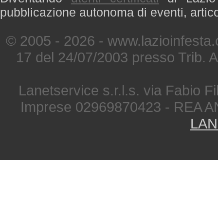
pubblicazione autonoma di eventi, artic
© 2005 - 2026 - www.lazioinfesta
17 del 24/07/2003 presso Trib. 
Lanetservice s.r.l.s. via Fabio Fi
Imprese 02969870423 - REA A
LAN