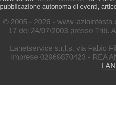
pubblicazione autonoma di eventi, artic
© 2005 - 2026 - www.lazioinfesta
17 del 24/07/2003 presso Trib. 
Lanetservice s.r.l.s. via Fabio Fi
Imprese 02969870423 - REA A
LAN