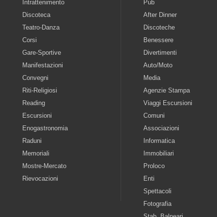
Intrattenimento
Pub
Discoteca
After Dinner
Teatro-Danza
Discoteche
Corsi
Benessere
Gare-Sportive
Divertimenti
Manifestazioni
Auto/Moto
Convegni
Media
Riti-Religiosi
Agenzie Stampa
Reading
Viaggi Escursioni
Escursioni
Comuni
Enogastronomia
Associazioni
Raduni
Informatica
Memoriali
Immobiliari
Mostre-Mercato
Proloco
Rievocazioni
Enti
Spettacoli
Fotografia
Stab. Balneari