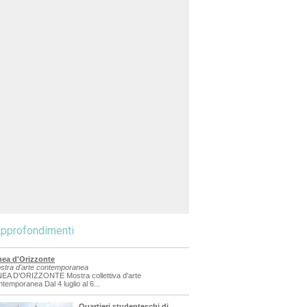
pprofondimenti
nea d'Orizzonte
stra d'arte contemporanea
NEA D'ORIZZONTE Mostra collettiva d'arte
ntemporanea Dal 4 luglio al 6...
Quartieri studenteschi di