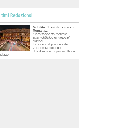
ltimi Redazionali
Mobilita' flessibile: cresce a
Roma la...
L'evoluzione del mercato
automobilistico romano nel
biennio...
Il concetto di proprietà del
veicolo sta cedendo
definitivamente il passo all'idea
utilizzo...