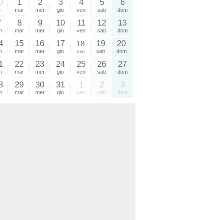
0
1
2
3
4
5
6
n
mar
mer
gio
ven
sab
dom
7
8
9
10
11
12
13
n
mar
mer
gio
ven
sab
dom
4
15
16
17
18
19
20
n
mar
mer
gio
ven
sab
dom
1
22
23
24
25
26
27
n
mar
mer
gio
ven
sab
dom
8
29
30
31
1
2
3
n
mar
mer
gio
ven
sab
dom