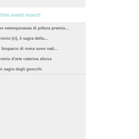
ltimi eventi inseriti
xv estemporanea di pittura premio...
vinio (ri), è sagra della...
l bioparco di roma sono nati...
remio d'arte caterina sforza
xi sagra degli gnocchi