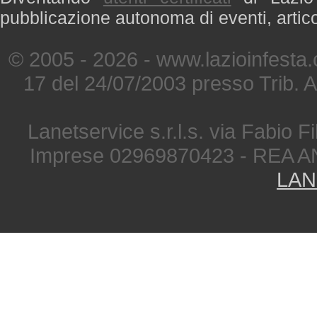
pubblicazione autonoma di eventi, artic
© 2005 - 2026 - www.lazioinfesta
17 del 24/07/2003 presso Trib. 
Lanetservice s.r.l.s. via Fabio Fi
Imprese 02969870423 - REA A
LAN