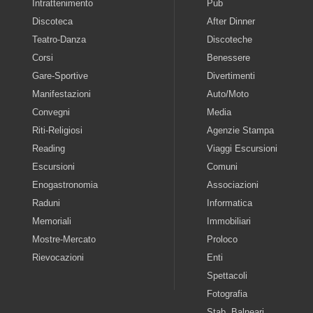
Intrattenimento
Pub
Discoteca
After Dinner
Teatro-Danza
Discoteche
Corsi
Benessere
Gare-Sportive
Divertimenti
Manifestazioni
Auto/Moto
Convegni
Media
Riti-Religiosi
Agenzie Stampa
Reading
Viaggi Escursioni
Escursioni
Comuni
Enogastronomia
Associazioni
Raduni
Informatica
Memoriali
Immobiliari
Mostre-Mercato
Proloco
Rievocazioni
Enti
Spettacoli
Fotografia
Stab. Balneari