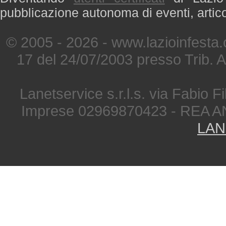
pubblicazione autonoma di eventi, artic
© 2005 - 2026 - www.lazioinfesta
17 del 24/07/2003 presso Trib. 
Lanetservice s.r.l.s. via Fabio Fi
Imprese 02969870423 - REA A
LAN