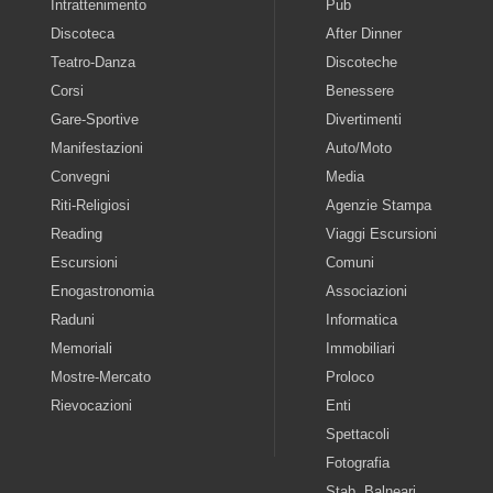
Intrattenimento
Pub
Discoteca
After Dinner
Teatro-Danza
Discoteche
Corsi
Benessere
Gare-Sportive
Divertimenti
Manifestazioni
Auto/Moto
Convegni
Media
Riti-Religiosi
Agenzie Stampa
Reading
Viaggi Escursioni
Escursioni
Comuni
Enogastronomia
Associazioni
Raduni
Informatica
Memoriali
Immobiliari
Mostre-Mercato
Proloco
Rievocazioni
Enti
Spettacoli
Fotografia
Stab. Balneari