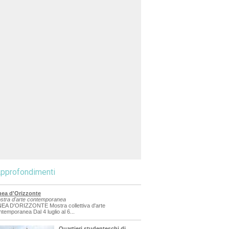
pprofondimenti
nea d'Orizzonte
stra d'arte contemporanea
NEA D'ORIZZONTE Mostra collettiva d'arte
ntemporanea Dal 4 luglio al 6...
Quartieri studenteschi di