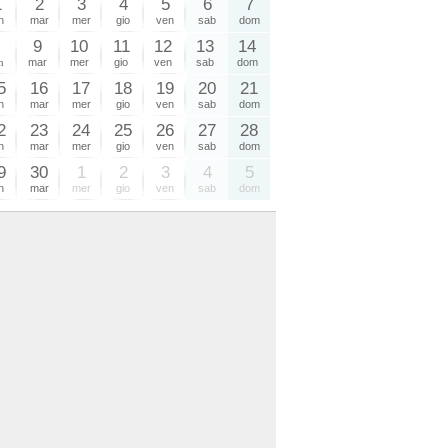
1
2
3
4
5
6
7
n
mar
mer
gio
ven
sab
dom
8
9
10
11
12
13
14
n
mar
mer
gio
ven
sab
dom
5
16
17
18
19
20
21
n
mar
mer
gio
ven
sab
dom
2
23
24
25
26
27
28
n
mar
mer
gio
ven
sab
dom
9
30
1
2
3
4
5
n
mar
mer
gio
ven
sab
dom