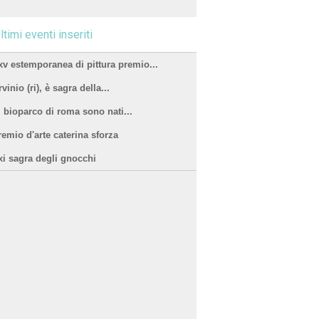
ltimi eventi inseriti
xv estemporanea di pittura premio...
vinio (ri), è sagra della...
l bioparco di roma sono nati...
remio d'arte caterina sforza
xi sagra degli gnocchi