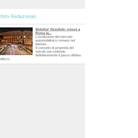
ltimi Redazionali
Mobilita' flessibile: cresce a
Roma la...
L'evoluzione del mercato
automobilistico romano nel
biennio...
Il concetto di proprietà del
veicolo sta cedendo
definitivamente il passo all'idea
utilizzo...