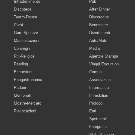
Intrattenimento
Pub
Discoteca
After Dinner
Teatro-Danza
Discoteche
Corsi
Benessere
Gare-Sportive
Divertimenti
Manifestazioni
Auto/Moto
Convegni
Media
Riti-Religiosi
Agenzie Stampa
Reading
Viaggi Escursioni
Escursioni
Comuni
Enogastronomia
Associazioni
Raduni
Informatica
Memoriali
Immobiliari
Mostre-Mercato
Proloco
Rievocazioni
Enti
Spettacoli
Fotografia
Stab. Balneari