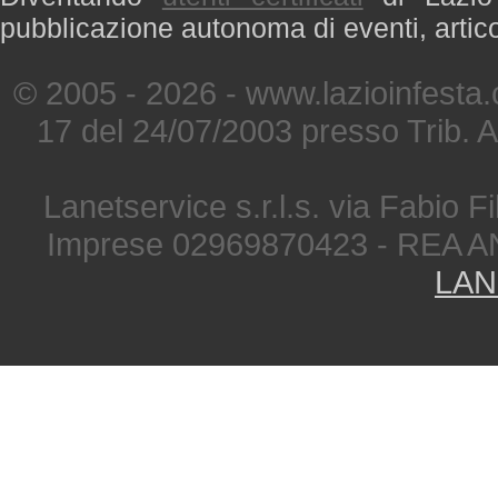
pubblicazione autonoma di eventi, artic
© 2005 - 2026 - www.lazioinfesta
17 del 24/07/2003 presso Trib. 
Lanetservice s.r.l.s. via Fabio Fi
Imprese 02969870423 - REA A
LAN