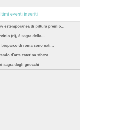
ltimi eventi inseriti
xv estemporanea di pittura premio...
vinio (ri), è sagra della...
l bioparco di roma sono nati...
remio d'arte caterina sforza
xi sagra degli gnocchi