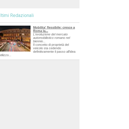
ltimi Redazionali
Mobilita' flessibile: cresce a
Roma la...
L'evoluzione del mercato
automobilistico romano nel
biennio...
Il concetto di proprietà del
veicolo sta cedendo
definitivamente il passo all'idea
utilizzo...