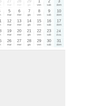
6
27
28
29
1
2
3
n
mar
mer
gio
ven
sab
dom
4
5
6
7
8
9
10
n
mar
mer
gio
ven
sab
dom
1
12
13
14
15
16
17
n
mar
mer
gio
ven
sab
dom
8
19
20
21
22
23
24
n
mar
mer
gio
ven
sab
dom
5
26
27
28
29
30
31
n
mar
mer
gio
ven
sab
dom