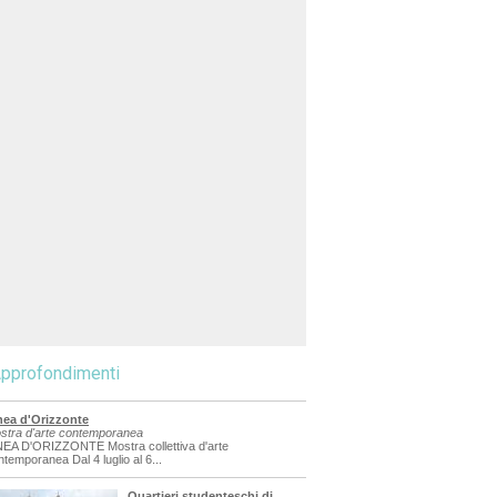
pprofondimenti
nea d'Orizzonte
stra d'arte contemporanea
NEA D'ORIZZONTE Mostra collettiva d'arte
ntemporanea Dal 4 luglio al 6...
Quartieri studenteschi di