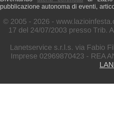
pubblicazione autonoma di eventi, artic
© 2005 - 2026 - www.lazioinfesta
17 del 24/07/2003 presso Trib. 
Lanetservice s.r.l.s. via Fabio Fi
Imprese 02969870423 - REA A
LAN