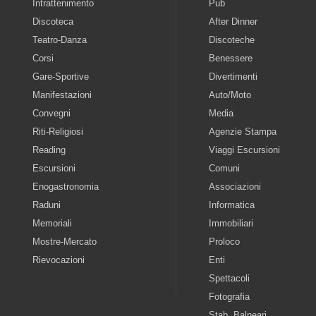
Intrattenimento
Pub
Discoteca
After Dinner
Teatro-Danza
Discoteche
Corsi
Benessere
Gare-Sportive
Divertimenti
Manifestazioni
Auto/Moto
Convegni
Media
Riti-Religiosi
Agenzie Stampa
Reading
Viaggi Escursioni
Escursioni
Comuni
Enogastronomia
Associazioni
Raduni
Informatica
Memoriali
Immobiliari
Mostre-Mercato
Proloco
Rievocazioni
Enti
Spettacoli
Fotografia
Stab. Balneari