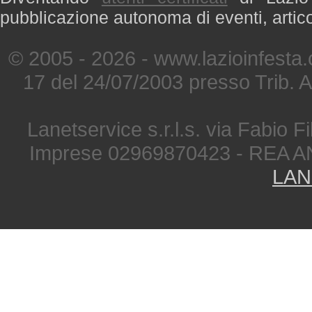
pubblicazione autonoma di eventi, artic
© 2005 - 2026 - www.lazioinfesta
17 del 24/07/2003 presso Trib. 
Lanetservice s.r.l.s. via Fabio Fi
Imprese 02969870423 - REA A
LAN