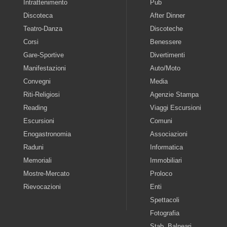
Intrattenimento
Pub
Discoteca
After Dinner
Teatro-Danza
Discoteche
Corsi
Benessere
Gare-Sportive
Divertimenti
Manifestazioni
Auto/Moto
Convegni
Media
Riti-Religiosi
Agenzie Stampa
Reading
Viaggi Escursioni
Escursioni
Comuni
Enogastronomia
Associazioni
Raduni
Informatica
Memoriali
Immobiliari
Mostre-Mercato
Proloco
Rievocazioni
Enti
Spettacoli
Fotografia
Stab. Balneari