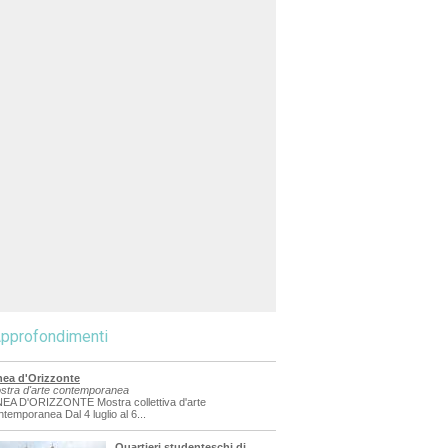
pprofondimenti
nea d'Orizzonte
stra d'arte contemporanea
NEA D'ORIZZONTE Mostra collettiva d'arte
ntemporanea Dal 4 luglio al 6...
Quartieri studenteschi di