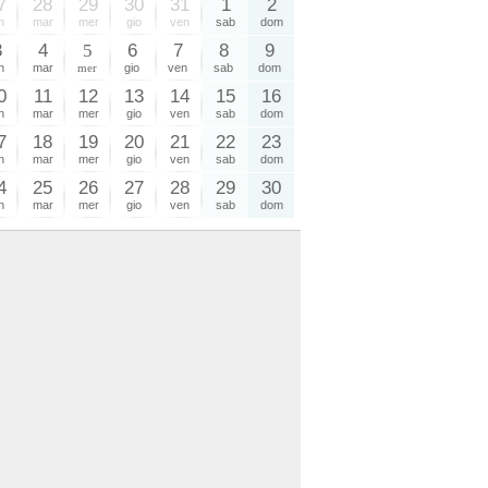
7
28
29
30
31
1
2
n
mar
mer
gio
ven
sab
dom
3
4
5
6
7
8
9
n
mar
mer
gio
ven
sab
dom
0
11
12
13
14
15
16
n
mar
mer
gio
ven
sab
dom
7
18
19
20
21
22
23
n
mar
mer
gio
ven
sab
dom
4
25
26
27
28
29
30
n
mar
mer
gio
ven
sab
dom