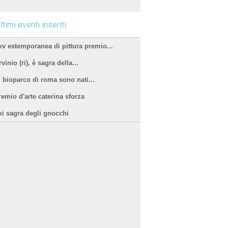
ltimi eventi inseriti
xv estemporanea di pittura premio...
vinio (ri), è sagra della...
l bioparco di roma sono nati...
remio d'arte caterina sforza
xi sagra degli gnocchi