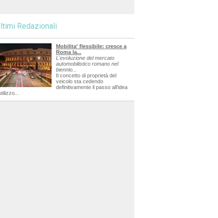
ltimi Redazionali
Mobilita' flessibile: cresce a
Roma la...
L'evoluzione del mercato
automobilistico romano nel
biennio...
Il concetto di proprietà del
veicolo sta cedendo
definitivamente il passo all'idea
utilizzo...