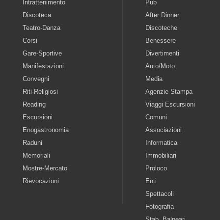
Intrattenimento
Pub
Discoteca
After Dinner
Teatro-Danza
Discoteche
Corsi
Benessere
Gare-Sportive
Divertimenti
Manifestazioni
Auto/Moto
Convegni
Media
Riti-Religiosi
Agenzie Stampa
Reading
Viaggi Escursioni
Escursioni
Comuni
Enogastronomia
Associazioni
Raduni
Informatica
Memoriali
Immobiliari
Mostre-Mercato
Proloco
Rievocazioni
Enti
Spettacoli
Fotografia
Stab. Balneari