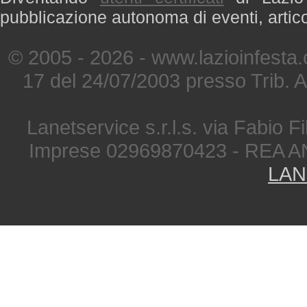
pubblicazione autonoma di eventi, artic
© 2005 - 2026 - www.lazioinfesta
17 del 24/07/2003 presso Trib. 
Lanetservice s.r.l.s. via Fabio Fi
Imprese 02969870423 - REA A
LAN