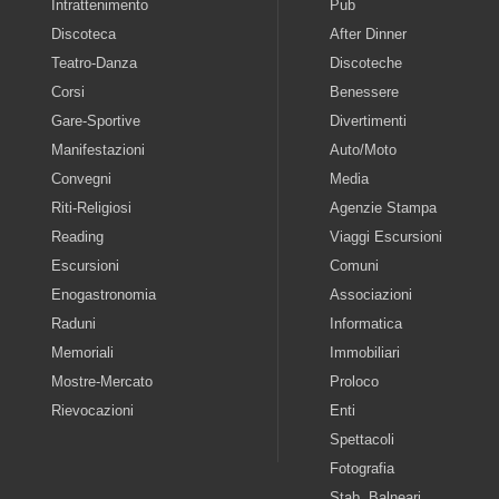
Intrattenimento
Pub
Discoteca
After Dinner
Teatro-Danza
Discoteche
Corsi
Benessere
Gare-Sportive
Divertimenti
Manifestazioni
Auto/Moto
Convegni
Media
Riti-Religiosi
Agenzie Stampa
Reading
Viaggi Escursioni
Escursioni
Comuni
Enogastronomia
Associazioni
Raduni
Informatica
Memoriali
Immobiliari
Mostre-Mercato
Proloco
Rievocazioni
Enti
Spettacoli
Fotografia
Stab. Balneari