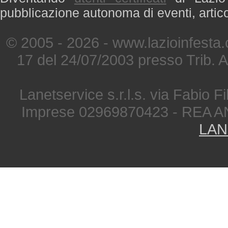
pubblicazione autonoma di eventi, artic
© 2005 - 2026 - www.lazioinfesta
17 del 24/07/2003 presso Trib. 
Lanetservice s.r.l.s. via Fabio Fi
Imprese 02969870423 - REA A
LAN