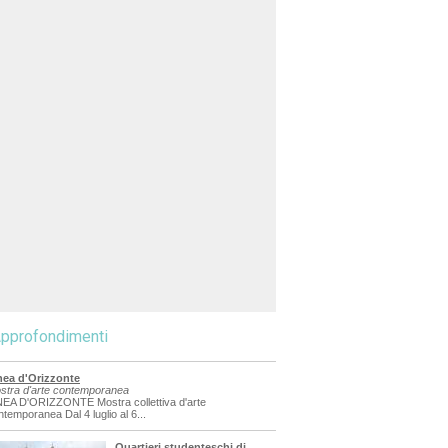
pprofondimenti
nea d'Orizzonte
stra d'arte contemporanea
NEA D'ORIZZONTE Mostra collettiva d'arte
ntemporanea Dal 4 luglio al 6...
Quartieri studenteschi di