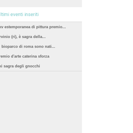
ltimi eventi inseriti
xv estemporanea di pittura premio...
vinio (ri), è sagra della...
l bioparco di roma sono nati...
remio d'arte caterina sforza
xi sagra degli gnocchi