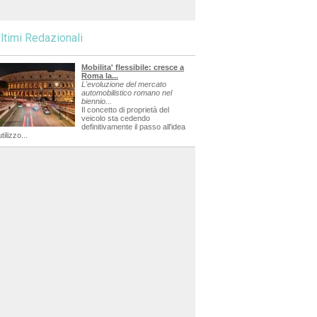
ltimi Redazionali
Mobilita' flessibile: cresce a
Roma la...
L'evoluzione del mercato
automobilistico romano nel
biennio...
Il concetto di proprietà del
veicolo sta cedendo
definitivamente il passo all'idea
utilizzo...