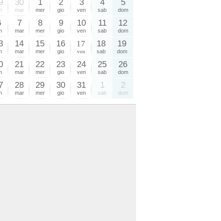
9
30
1
2
3
4
5
n
mar
mer
gio
ven
sab
dom
6
7
8
9
10
11
12
n
mar
mer
gio
ven
sab
dom
3
14
15
16
17
18
19
n
mar
mer
gio
ven
sab
dom
0
21
22
23
24
25
26
n
mar
mer
gio
ven
sab
dom
7
28
29
30
31
1
2
n
mar
mer
gio
ven
sab
dom